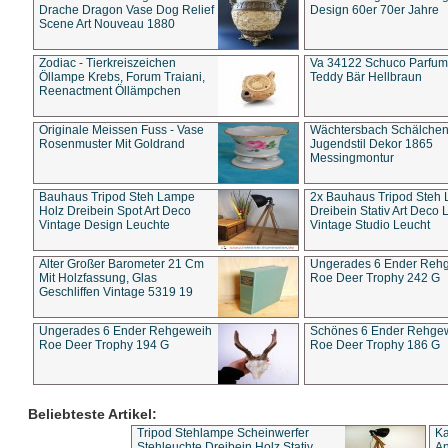
Drache Dragon Vase Dog Relief
Design 60er 70er Jahre
Scene Art Nouveau 1880
Zodiac - Tierkreiszeichen
Va 34122 Schuco Parfum 
Öllampe Krebs, Forum Traiani,
Teddy Bär Hellbraun
Reenactment Öllämpchen
Originale Meissen Fuss - Vase
Wächtersbach Schälche
Rosenmuster Mit Goldrand
Jugendstil Dekor 1865
Messingmontur
Bauhaus Tripod Steh Lampe
2x Bauhaus Tripod Steh
Holz Dreibein Spot Art Deco
Dreibein Stativ Art Deco L
Vintage Design Leuchte
Vintage Studio Leucht
Alter Großer Barometer 21 Cm
Ungerades 6 Ender Reh
Mit Holzfassung, Glas
Roe Deer Trophy 242 G
Geschliffen Vintage 5319 19
Ungerades 6 Ender Rehgeweih
Schönes 6 Ender Rehge
Roe Deer Trophy 194 G
Roe Deer Trophy 186 G
Beliebteste Artikel:
Tripod Stehlampe Scheinwerfer
Ka
Stehleuchte Dreibein Holz Stativ
An