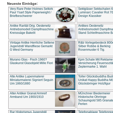
Neueste Einträge:
Very Rare Peter Holmes Selkirk
Sektgläser Sektschalen 
Paul Ysart Style Paperweight /
Luminarc Cavalier Rot 70
Briefbeschwerer
Design Klassiker
Antike Rarität Orig. Oesterwitz
Antikes Oesterwitz
Antriebsmodell Dampfmaschine
Antriebsmodell Dampfma
Kreisssäge Bakelit
Stand Schleifmaschine Ba
Vintage Antike Herrliche Seltene
R&b Vorlegebesteck 800
Jugendstil Wandfliese Gemarkt
Silber Robbe & Berking
G West Germany
Rosenmuster 6 Tlg.
Murano Glas - Fisch 1960?
Kpm Schale Mit Reklame
Glaskunst Glasobjekt Mille Fiori
Versicherung Feuersozitä
Zeptermarke 1. Wahl
Alte Antike Lupenmalerei
Toller Glücksbuddha Bu
Miniaturmalerei Signiert Seguin
Unikat Happy Buddha M
Um 1860/1880
Glücksbringer Holzfigur
Alter Antiker Granat Armreif
MÜnchner Biedermeier
Armband Um 1900/1910
Historische Ohrringe
Schaumgold 585 Granate 
Perlen
Rar Historismus Jugendstil
Telefonablage Telefonreg