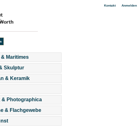
|
Kontakt
Anmelden
 & Maritimes
 & Skulptur
an & Keramik
 & Photographica
he & Flachgewebe
nst