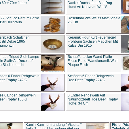
 60er 70er Jahre
Dackel Dachshund Bild Dog
Hund Art Nouveau Wmf S
22 Schuco Parfum Bottle
Rosenthal Vita Weiss Matt Schale
Bär Hellbraun
26 Cm
ersbach Schälchen
Keramik Figur Kurt Feuerriegel
stil Dekor 1865
Frohburg Sachsen Mädchen Mit
ngmontur
Katze Um 1915
uhaus Tripod Steh Lampe
Schaeffenacker Wand Platte
in Stativ Art Deco Loft
Fliese Relief Wandkeramik Wall
e Studio Leucht
Plaque Fisch
ades 6 Ender Rehgeweih
Schönes 6 Ender Rehgeweih
eer Trophy 242 G
Roe Deer Trophy 224 G
es 6 Ender Rehgeweih
6 Ender Rehgeweih Auf
eer Trophy 186 G
Naturholzbrett Roe Deer Trophy
Höhe: 34 Cm
Kamin Kaminumrandung " Victoria "
Fisher Pri
Antik Shabby Umrandung Vintage
Zubehör, V