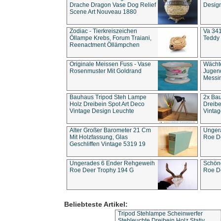
Drache Dragon Vase Dog Relief
Design
Scene Art Nouveau 1880
Zodiac - Tierkreiszeichen
Va 341
Öllampe Krebs, Forum Traiani,
Teddy 
Reenactment Öllämpchen
Originale Meissen Fuss - Vase
Wächt
Rosenmuster Mit Goldrand
Jugend
Messi
Bauhaus Tripod Steh Lampe
2x Ba
Holz Dreibein Spot Art Deco
Dreibe
Vintage Design Leuchte
Vintag
Alter Großer Barometer 21 Cm
Unger
Mit Holzfassung, Glas
Roe D
Geschliffen Vintage 5319 19
Ungerades 6 Ender Rehgeweih
Schön
Roe Deer Trophy 194 G
Roe D
Beliebteste Artikel:
Tripod Stehlampe Scheinwerfer
Stehleuchte Dreibein Holz Stativ