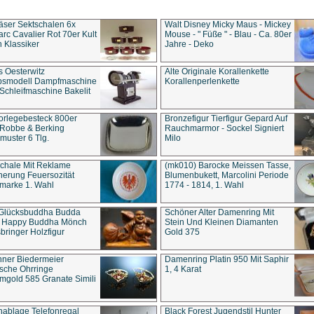
äser Sektschalen 6x
Walt Disney Micky Maus - Mickey
rc Cavalier Rot 70er Kult
Mouse - " Füße " - Blau - Ca. 80er
 Klassiker
Jahre - Deko
s Oesterwitz
Alte Originale Korallenkette
ebsmodell Dampfmaschine
Korallenperlenkette
Schleifmaschine Bakelit
rlegebesteck 800er
Bronzefigur Tierfigur Gepard Auf
 Robbe & Berking
Rauchmarmor - Sockel Signiert
uster 6 Tlg.
Milo
chale Mit Reklame
(mk010) Barocke Meissen Tasse,
herung Feuersozität
Blumenbukett, Marcolini Periode
marke 1. Wahl
1774 - 1814, 1. Wahl
 Glücksbuddha Budda
Schöner Alter Damenring Mit
t Happy Buddha Mönch
Stein Und Kleinen Diamanten
bringer Holzfigur
Gold 375
ner Biedermeier
Damenring Platin 950 Mit Saphir
ische Ohrringe
1, 4 Karat
gold 585 Granate Simili
nablage Telefonregal
Black Forest Jugendstil Hunter