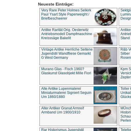
Neueste Einträge:
Very Rare Peter Holmes Selkirk
Sektgl
Paul Ysart Style Paperweight /
Lumina
Briefbeschwerer
Design
Antike Rarität Orig. Oesterwitz
Antike
Antriebsmodell Dampfmaschine
Antri
Kreisssäge Bakelit
Stand 
Vintage Antike Herrliche Seltene
R&b Vo
Jugendstil Wandfliese Gemarkt
Silber
G West Germany
Rosenm
Murano Glas - Fisch 1960?
Kpm S
Glaskunst Glasobjekt Mille Fiori
Versic
Zepter
Alte Antike Lupenmalerei
Toller
Miniaturmalerei Signiert Seguin
Unika
Um 1860/1880
Glücks
Alter Antiker Granat Armreif
MÜnch
Armband Um 1900/1910
Histor
Schaum
Perlen
Rar Historismus Jugendstil
Telefo