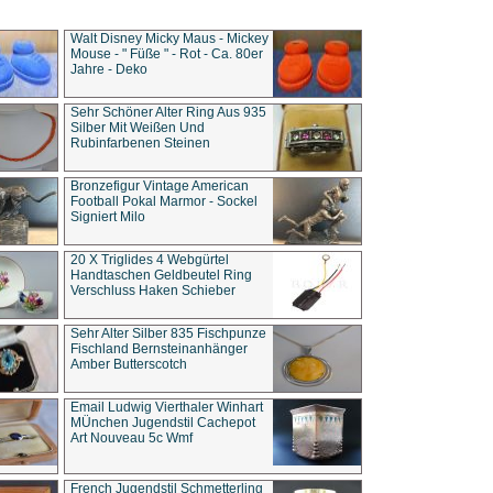
Walt Disney Micky Maus - Mickey
Mouse - " Füße " - Rot - Ca. 80er
Jahre - Deko
Sehr Schöner Alter Ring Aus 935
Silber Mit Weißen Und
Rubinfarbenen Steinen
Bronzefigur Vintage American
Football Pokal Marmor - Sockel
Signiert Milo
20 X Triglides 4 Webgürtel
Handtaschen Geldbeutel Ring
Verschluss Haken Schieber
Sehr Alter Silber 835 Fischpunze
Fischland Bernsteinanhänger
Amber Butterscotch
Email Ludwig Vierthaler Winhart
MÜnchen Jugendstil Cachepot
Art Nouveau 5c Wmf
French Jugendstil Schmetterling