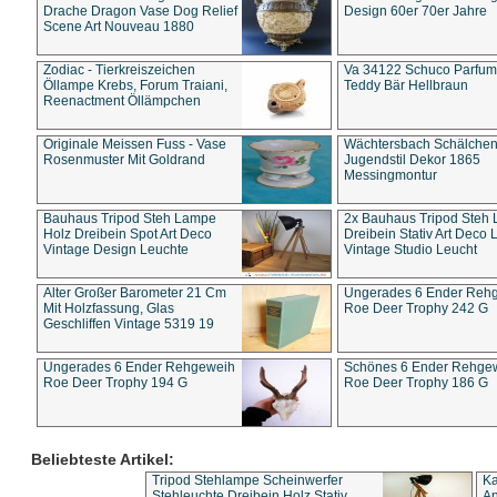
Drache Dragon Vase Dog Relief
Design 60er 70er Jahre
Scene Art Nouveau 1880
Zodiac - Tierkreiszeichen
Va 34122 Schuco Parfum 
Öllampe Krebs, Forum Traiani,
Teddy Bär Hellbraun
Reenactment Öllämpchen
Originale Meissen Fuss - Vase
Wächtersbach Schälche
Rosenmuster Mit Goldrand
Jugendstil Dekor 1865
Messingmontur
Bauhaus Tripod Steh Lampe
2x Bauhaus Tripod Steh
Holz Dreibein Spot Art Deco
Dreibein Stativ Art Deco L
Vintage Design Leuchte
Vintage Studio Leucht
Alter Großer Barometer 21 Cm
Ungerades 6 Ender Reh
Mit Holzfassung, Glas
Roe Deer Trophy 242 G
Geschliffen Vintage 5319 19
Ungerades 6 Ender Rehgeweih
Schönes 6 Ender Rehge
Roe Deer Trophy 194 G
Roe Deer Trophy 186 G
Beliebteste Artikel:
Tripod Stehlampe Scheinwerfer
Ka
Stehleuchte Dreibein Holz Stativ
An