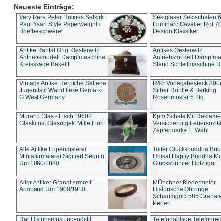
Neueste Einträge:
Very Rare Peter Holmes Selkirk
Sektgläser Sektschalen 
Paul Ysart Style Paperweight /
Luminarc Cavalier Rot 70
Briefbeschwerer
Design Klassiker
Antike Rarität Orig. Oesterwitz
Antikes Oesterwitz
Antriebsmodell Dampfmaschine
Antriebsmodell Dampfma
Kreisssäge Bakelit
Stand Schleifmaschine Ba
Vintage Antike Herrliche Seltene
R&b Vorlegebesteck 800
Jugendstil Wandfliese Gemarkt
Silber Robbe & Berking
G West Germany
Rosenmuster 6 Tlg.
Murano Glas - Fisch 1960?
Kpm Schale Mit Reklame
Glaskunst Glasobjekt Mille Fiori
Versicherung Feuersozitä
Zeptermarke 1. Wahl
Alte Antike Lupenmalerei
Toller Glücksbuddha Bu
Miniaturmalerei Signiert Seguin
Unikat Happy Buddha M
Um 1860/1880
Glücksbringer Holzfigur
Alter Antiker Granat Armreif
MÜnchner Biedermeier
Armband Um 1900/1910
Historische Ohrringe
Schaumgold 585 Granate 
Perlen
Rar Historismus Jugendstil
Telefonablage Telefonreg