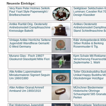
Neueste Einträge:
Very Rare Peter Holmes Selkirk
Sektgläser Sektschalen 
Paul Ysart Style Paperweight /
Luminarc Cavalier Rot 70
Briefbeschwerer
Design Klassiker
Antike Rarität Orig. Oesterwitz
Antikes Oesterwitz
Antriebsmodell Dampfmaschine
Antriebsmodell Dampfma
Kreisssäge Bakelit
Stand Schleifmaschine Ba
Vintage Antike Herrliche Seltene
R&b Vorlegebesteck 800
Jugendstil Wandfliese Gemarkt
Silber Robbe & Berking
G West Germany
Rosenmuster 6 Tlg.
Murano Glas - Fisch 1960?
Kpm Schale Mit Reklame
Glaskunst Glasobjekt Mille Fiori
Versicherung Feuersozitä
Zeptermarke 1. Wahl
Alte Antike Lupenmalerei
Toller Glücksbuddha Bu
Miniaturmalerei Signiert Seguin
Unikat Happy Buddha M
Um 1860/1880
Glücksbringer Holzfigur
Alter Antiker Granat Armreif
MÜnchner Biedermeier
Armband Um 1900/1910
Historische Ohrringe
Schaumgold 585 Granate 
Perlen
Rar Historismus Jugendstil
Telefonablage Telefonreg