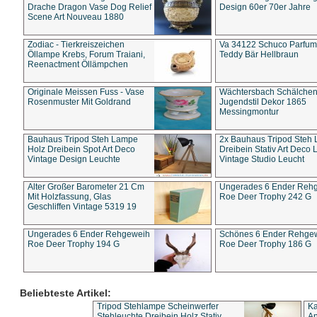
Drache Dragon Vase Dog Relief
Design 60er 70er Jahre
Scene Art Nouveau 1880
Zodiac - Tierkreiszeichen
Va 34122 Schuco Parfum 
Öllampe Krebs, Forum Traiani,
Teddy Bär Hellbraun
Reenactment Öllämpchen
Originale Meissen Fuss - Vase
Wächtersbach Schälche
Rosenmuster Mit Goldrand
Jugendstil Dekor 1865
Messingmontur
Bauhaus Tripod Steh Lampe
2x Bauhaus Tripod Steh
Holz Dreibein Spot Art Deco
Dreibein Stativ Art Deco L
Vintage Design Leuchte
Vintage Studio Leucht
Alter Großer Barometer 21 Cm
Ungerades 6 Ender Reh
Mit Holzfassung, Glas
Roe Deer Trophy 242 G
Geschliffen Vintage 5319 19
Ungerades 6 Ender Rehgeweih
Schönes 6 Ender Rehge
Roe Deer Trophy 194 G
Roe Deer Trophy 186 G
Beliebteste Artikel:
Tripod Stehlampe Scheinwerfer
Ka
Stehleuchte Dreibein Holz Stativ
An