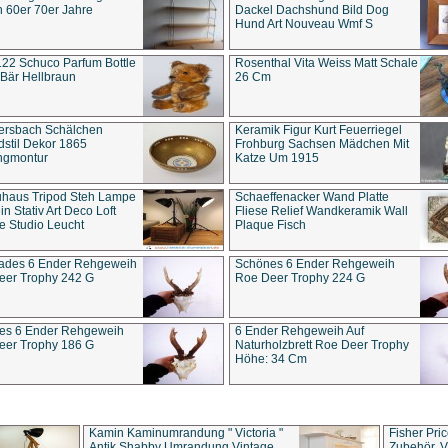
 60er 70er Jahre
Dackel Dachshund Bild Dog
Hund Art Nouveau Wmf S
22 Schuco Parfum Bottle
Rosenthal Vita Weiss Matt Schale
Bär Hellbraun
26 Cm
ersbach Schälchen
Keramik Figur Kurt Feuerriegel
stil Dekor 1865
Frohburg Sachsen Mädchen Mit
ngmontur
Katze Um 1915
uhaus Tripod Steh Lampe
Schaeffenacker Wand Platte
in Stativ Art Deco Loft
Fliese Relief Wandkeramik Wall
e Studio Leucht
Plaque Fisch
ades 6 Ender Rehgeweih
Schönes 6 Ender Rehgeweih
eer Trophy 242 G
Roe Deer Trophy 224 G
es 6 Ender Rehgeweih
6 Ender Rehgeweih Auf
eer Trophy 186 G
Naturholzbrett Roe Deer Trophy
Höhe: 34 Cm
Kamin Kaminumrandung " Victoria "
Fisher Pri
Antik Shabby Umrandung Vintage
Zubehör, V