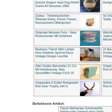
Drache Dragon Vase Dog Relief
Design
Scene Art Nouveau 1880
Zodiac - Tierkreiszeichen
Va 341
Öllampe Krebs, Forum Traiani,
Teddy 
Reenactment Öllämpchen
Originale Meissen Fuss - Vase
Wächt
Rosenmuster Mit Goldrand
Jugend
Messi
Bauhaus Tripod Steh Lampe
2x Ba
Holz Dreibein Spot Art Deco
Dreibe
Vintage Design Leuchte
Vintag
Alter Großer Barometer 21 Cm
Unger
Mit Holzfassung, Glas
Roe D
Geschliffen Vintage 5319 19
Ungerades 6 Ender Rehgeweih
Schön
Roe Deer Trophy 194 G
Roe D
Beliebteste Artikel:
Tripod Stehlampe Scheinwerfer
Stehleuchte Dreibein Holz Stativ