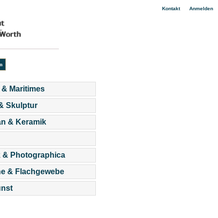
|
Kontakt
Anmelden
 & Maritimes
 & Skulptur
an & Keramik
 & Photographica
he & Flachgewebe
nst