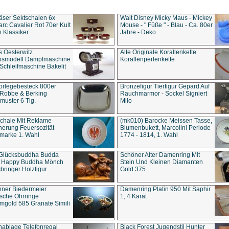
äser Sektschalen 6x
Walt Disney Micky Maus - Mickey
rc Cavalier Rot 70er Kult
Mouse - " Füße " - Blau - Ca. 80er
 Klassiker
Jahre - Deko
s Oesterwitz
Alte Originale Korallenkette
ebsmodell Dampfmaschine
Korallenperlenkette
Schleifmaschine Bakelit
rlegebesteck 800er
Bronzefigur Tierfigur Gepard Auf
 Robbe & Berking
Rauchmarmor - Sockel Signiert
uster 6 Tlg.
Milo
chale Mit Reklame
(mk010) Barocke Meissen Tasse,
herung Feuersozität
Blumenbukett, Marcolini Periode
marke 1. Wahl
1774 - 1814, 1. Wahl
 Glücksbuddha Budda
Schöner Alter Damenring Mit
t Happy Buddha Mönch
Stein Und Kleinen Diamanten
bringer Holzfigur
Gold 375
ner Biedermeier
Damenring Platin 950 Mit Saphir
ische Ohrringe
1, 4 Karat
gold 585 Granate Simili
nablage Telefonregal
Black Forest Jugendstil Hunter