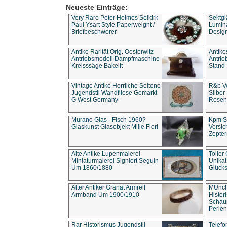
Neueste Einträge:
Very Rare Peter Holmes Selkirk
Sektgl
Paul Ysart Style Paperweight /
Lumina
Briefbeschwerer
Design
Antike Rarität Orig. Oesterwitz
Antike
Antriebsmodell Dampfmaschine
Antri
Kreisssäge Bakelit
Stand 
Vintage Antike Herrliche Seltene
R&b Vo
Jugendstil Wandfliese Gemarkt
Silber
G West Germany
Rosenm
Murano Glas - Fisch 1960?
Kpm S
Glaskunst Glasobjekt Mille Fiori
Versic
Zepter
Alte Antike Lupenmalerei
Toller
Miniaturmalerei Signiert Seguin
Unika
Um 1860/1880
Glücks
Alter Antiker Granat Armreif
MÜnch
Armband Um 1900/1910
Histor
Schaum
Perlen
Rar Historismus Jugendstil
Telefo