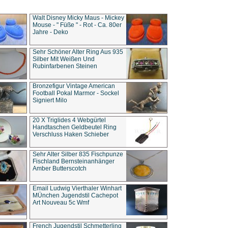
Walt Disney Micky Maus - Mickey
Mouse - " Füße " - Rot - Ca. 80er
Jahre - Deko
Sehr Schöner Alter Ring Aus 935
Silber Mit Weißen Und
Rubinfarbenen Steinen
Bronzefigur Vintage American
Football Pokal Marmor - Sockel
Signiert Milo
20 X Triglides 4 Webgürtel
Handtaschen Geldbeutel Ring
Verschluss Haken Schieber
Sehr Alter Silber 835 Fischpunze
Fischland Bernsteinanhänger
Amber Butterscotch
Email Ludwig Vierthaler Winhart
MÜnchen Jugendstil Cachepot
Art Nouveau 5c Wmf
French Jugendstil Schmetterling