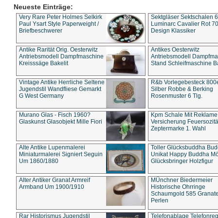
Neueste Einträge:
Very Rare Peter Holmes Selkirk
Sektgläser Sektschalen 
Paul Ysart Style Paperweight /
Luminarc Cavalier Rot 70
Briefbeschwerer
Design Klassiker
Antike Rarität Orig. Oesterwitz
Antikes Oesterwitz
Antriebsmodell Dampfmaschine
Antriebsmodell Dampfma
Kreisssäge Bakelit
Stand Schleifmaschine Ba
Vintage Antike Herrliche Seltene
R&b Vorlegebesteck 800
Jugendstil Wandfliese Gemarkt
Silber Robbe & Berking
G West Germany
Rosenmuster 6 Tlg.
Murano Glas - Fisch 1960?
Kpm Schale Mit Reklame
Glaskunst Glasobjekt Mille Fiori
Versicherung Feuersozitä
Zeptermarke 1. Wahl
Alte Antike Lupenmalerei
Toller Glücksbuddha Bu
Miniaturmalerei Signiert Seguin
Unikat Happy Buddha M
Um 1860/1880
Glücksbringer Holzfigur
Alter Antiker Granat Armreif
MÜnchner Biedermeier
Armband Um 1900/1910
Historische Ohrringe
Schaumgold 585 Granate 
Perlen
Rar Historismus Jugendstil
Telefonablage Telefonreg