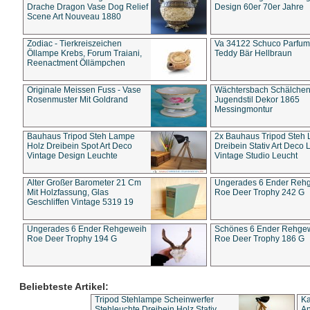
Drache Dragon Vase Dog Relief
Design 60er 70er Jahre
Scene Art Nouveau 1880
Zodiac - Tierkreiszeichen
Va 34122 Schuco Parfum 
Öllampe Krebs, Forum Traiani,
Teddy Bär Hellbraun
Reenactment Öllämpchen
Originale Meissen Fuss - Vase
Wächtersbach Schälche
Rosenmuster Mit Goldrand
Jugendstil Dekor 1865
Messingmontur
Bauhaus Tripod Steh Lampe
2x Bauhaus Tripod Steh
Holz Dreibein Spot Art Deco
Dreibein Stativ Art Deco L
Vintage Design Leuchte
Vintage Studio Leucht
Alter Großer Barometer 21 Cm
Ungerades 6 Ender Reh
Mit Holzfassung, Glas
Roe Deer Trophy 242 G
Geschliffen Vintage 5319 19
Ungerades 6 Ender Rehgeweih
Schönes 6 Ender Rehge
Roe Deer Trophy 194 G
Roe Deer Trophy 186 G
Beliebteste Artikel:
Tripod Stehlampe Scheinwerfer
Ka
Stehleuchte Dreibein Holz Stativ
An