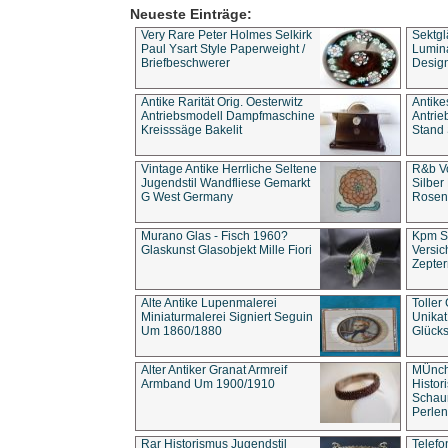
Neueste Einträge:
Very Rare Peter Holmes Selkirk
Sektgl
Paul Ysart Style Paperweight /
Lumina
Briefbeschwerer
Design
Antike Rarität Orig. Oesterwitz
Antike
Antriebsmodell Dampfmaschine
Antri
Kreisssäge Bakelit
Stand 
Vintage Antike Herrliche Seltene
R&b Vo
Jugendstil Wandfliese Gemarkt
Silber
G West Germany
Rosenm
Murano Glas - Fisch 1960?
Kpm S
Glaskunst Glasobjekt Mille Fiori
Versic
Zepter
Alte Antike Lupenmalerei
Toller
Miniaturmalerei Signiert Seguin
Unika
Um 1860/1880
Glücks
Alter Antiker Granat Armreif
MÜnch
Armband Um 1900/1910
Histor
Schaum
Perlen
Rar Historismus Jugendstil
Telefo