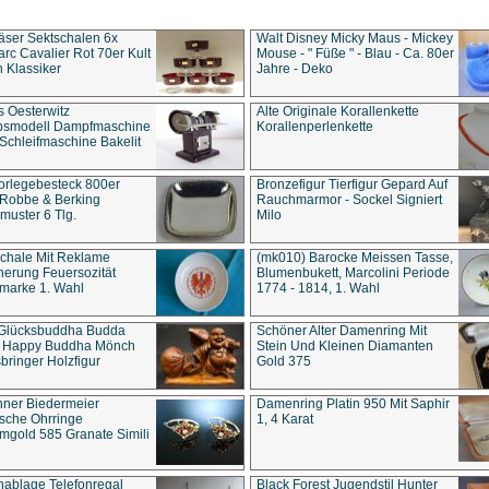
äser Sektschalen 6x
Walt Disney Micky Maus - Mickey
rc Cavalier Rot 70er Kult
Mouse - " Füße " - Blau - Ca. 80er
 Klassiker
Jahre - Deko
s Oesterwitz
Alte Originale Korallenkette
ebsmodell Dampfmaschine
Korallenperlenkette
Schleifmaschine Bakelit
rlegebesteck 800er
Bronzefigur Tierfigur Gepard Auf
 Robbe & Berking
Rauchmarmor - Sockel Signiert
uster 6 Tlg.
Milo
chale Mit Reklame
(mk010) Barocke Meissen Tasse,
herung Feuersozität
Blumenbukett, Marcolini Periode
marke 1. Wahl
1774 - 1814, 1. Wahl
 Glücksbuddha Budda
Schöner Alter Damenring Mit
t Happy Buddha Mönch
Stein Und Kleinen Diamanten
bringer Holzfigur
Gold 375
ner Biedermeier
Damenring Platin 950 Mit Saphir
ische Ohrringe
1, 4 Karat
gold 585 Granate Simili
nablage Telefonregal
Black Forest Jugendstil Hunter