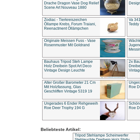
Drache Dragon Vase Dog Relief
Design
Scene Art Nouveau 1880
Zodiac - Tierkreiszeichen
Va 341
Öllampe Krebs, Forum Traiani,
Teddy 
Reenactment Öllämpchen
Originale Meissen Fuss - Vase
Wächt
Rosenmuster Mit Goldrand
Jugend
Messi
Bauhaus Tripod Steh Lampe
2x Ba
Holz Dreibein Spot Art Deco
Dreibe
Vintage Design Leuchte
Vintag
Alter Großer Barometer 21 Cm
Unger
Mit Holzfassung, Glas
Roe D
Geschliffen Vintage 5319 19
Ungerades 6 Ender Rehgeweih
Schön
Roe Deer Trophy 194 G
Roe D
Beliebteste Artikel:
Tripod Stehlampe Scheinwerfer
Stehleuchte Dreibein Holz Stativ