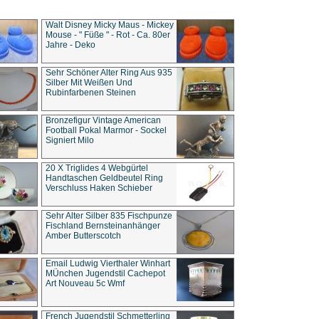
Walt Disney Micky Maus - Mickey
Mouse - " Füße " - Rot - Ca. 80er
Jahre - Deko
Sehr Schöner Alter Ring Aus 935
Silber Mit Weißen Und
Rubinfarbenen Steinen
Bronzefigur Vintage American
Football Pokal Marmor - Sockel
Signiert Milo
20 X Triglides 4 Webgürtel
Handtaschen Geldbeutel Ring
Verschluss Haken Schieber
Sehr Alter Silber 835 Fischpunze
Fischland Bernsteinanhänger
Amber Butterscotch
Email Ludwig Vierthaler Winhart
MÜnchen Jugendstil Cachepot
Art Nouveau 5c Wmf
French Jugendstil Schmetterling