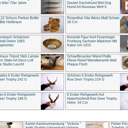
 60er 70er Jahre
Dackel Dachshund Bild Dog
Hund Art Nouveau Wmf S
22 Schuco Parfum Bottle
Rosenthal Vita Weiss Matt Schale
Bär Hellbraun
26 Cm
ersbach Schälchen
Keramik Figur Kurt Feuerriegel
stil Dekor 1865
Frohburg Sachsen Mädchen Mit
ngmontur
Katze Um 1915
uhaus Tripod Steh Lampe
Schaeffenacker Wand Platte
in Stativ Art Deco Loft
Fliese Relief Wandkeramik Wall
e Studio Leucht
Plaque Fisch
ades 6 Ender Rehgeweih
Schönes 6 Ender Rehgeweih
eer Trophy 242 G
Roe Deer Trophy 224 G
es 6 Ender Rehgeweih
6 Ender Rehgeweih Auf
eer Trophy 186 G
Naturholzbrett Roe Deer Trophy
Höhe: 34 Cm
Kamin Kaminumrandung " Victoria "
Fisher Pri
Antik Shabby Umrandung Vintage
Zubehör, V