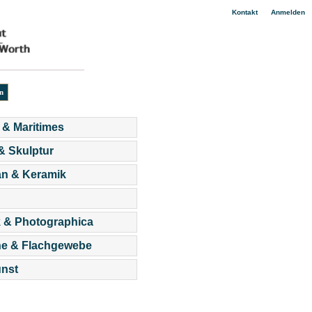
|
Kontakt
Anmelden
 & Maritimes
 & Skulptur
an & Keramik
 & Photographica
he & Flachgewebe
nst