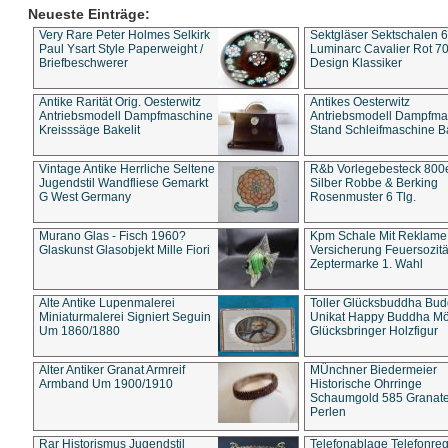
Neueste Einträge:
Very Rare Peter Holmes Selkirk
Sektgläser Sektschalen 
Paul Ysart Style Paperweight /
Luminarc Cavalier Rot 70
Briefbeschwerer
Design Klassiker
Antike Rarität Orig. Oesterwitz
Antikes Oesterwitz
Antriebsmodell Dampfmaschine
Antriebsmodell Dampfma
Kreisssäge Bakelit
Stand Schleifmaschine Ba
Vintage Antike Herrliche Seltene
R&b Vorlegebesteck 800
Jugendstil Wandfliese Gemarkt
Silber Robbe & Berking
G West Germany
Rosenmuster 6 Tlg.
Murano Glas - Fisch 1960?
Kpm Schale Mit Reklame
Glaskunst Glasobjekt Mille Fiori
Versicherung Feuersozitä
Zeptermarke 1. Wahl
Alte Antike Lupenmalerei
Toller Glücksbuddha Bu
Miniaturmalerei Signiert Seguin
Unikat Happy Buddha M
Um 1860/1880
Glücksbringer Holzfigur
Alter Antiker Granat Armreif
MÜnchner Biedermeier
Armband Um 1900/1910
Historische Ohrringe
Schaumgold 585 Granate 
Perlen
Rar Historismus Jugendstil
Telefonablage Telefonreg