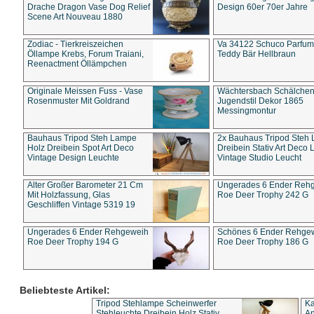
Drache Dragon Vase Dog Relief
Design 60er 70er Jahre
Scene Art Nouveau 1880
Zodiac - Tierkreiszeichen
Va 34122 Schuco Parfum 
Öllampe Krebs, Forum Traiani,
Teddy Bär Hellbraun
Reenactment Öllämpchen
Originale Meissen Fuss - Vase
Wächtersbach Schälche
Rosenmuster Mit Goldrand
Jugendstil Dekor 1865
Messingmontur
Bauhaus Tripod Steh Lampe
2x Bauhaus Tripod Steh
Holz Dreibein Spot Art Deco
Dreibein Stativ Art Deco L
Vintage Design Leuchte
Vintage Studio Leucht
Alter Großer Barometer 21 Cm
Ungerades 6 Ender Reh
Mit Holzfassung, Glas
Roe Deer Trophy 242 G
Geschliffen Vintage 5319 19
Ungerades 6 Ender Rehgeweih
Schönes 6 Ender Rehge
Roe Deer Trophy 194 G
Roe Deer Trophy 186 G
Beliebteste Artikel:
Tripod Stehlampe Scheinwerfer
Ka
Stehleuchte Dreibein Holz Stativ
An