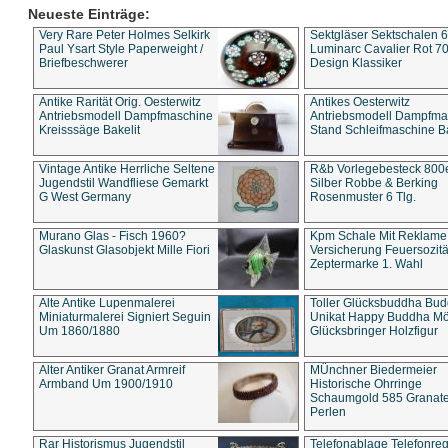
Neueste Einträge:
Very Rare Peter Holmes Selkirk
Sektgläser Sektschalen 
Paul Ysart Style Paperweight /
Luminarc Cavalier Rot 70
Briefbeschwerer
Design Klassiker
Antike Rarität Orig. Oesterwitz
Antikes Oesterwitz
Antriebsmodell Dampfmaschine
Antriebsmodell Dampfma
Kreisssäge Bakelit
Stand Schleifmaschine Ba
Vintage Antike Herrliche Seltene
R&b Vorlegebesteck 800
Jugendstil Wandfliese Gemarkt
Silber Robbe & Berking
G West Germany
Rosenmuster 6 Tlg.
Murano Glas - Fisch 1960?
Kpm Schale Mit Reklame
Glaskunst Glasobjekt Mille Fiori
Versicherung Feuersozitä
Zeptermarke 1. Wahl
Alte Antike Lupenmalerei
Toller Glücksbuddha Bu
Miniaturmalerei Signiert Seguin
Unikat Happy Buddha M
Um 1860/1880
Glücksbringer Holzfigur
Alter Antiker Granat Armreif
MÜnchner Biedermeier
Armband Um 1900/1910
Historische Ohrringe
Schaumgold 585 Granate 
Perlen
Rar Historismus Jugendstil
Telefonablage Telefonreg