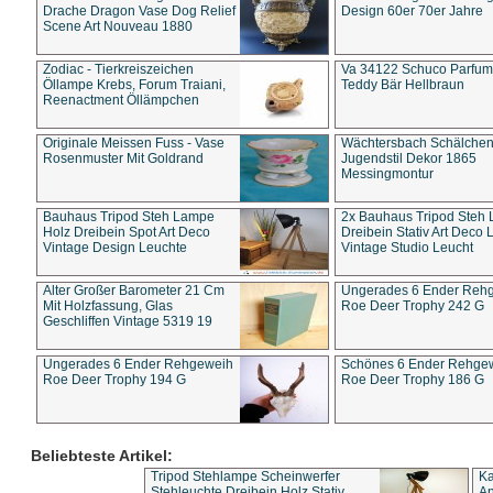
Drache Dragon Vase Dog Relief
Design 60er 70er Jahre
Scene Art Nouveau 1880
Zodiac - Tierkreiszeichen
Va 34122 Schuco Parfum 
Öllampe Krebs, Forum Traiani,
Teddy Bär Hellbraun
Reenactment Öllämpchen
Originale Meissen Fuss - Vase
Wächtersbach Schälche
Rosenmuster Mit Goldrand
Jugendstil Dekor 1865
Messingmontur
Bauhaus Tripod Steh Lampe
2x Bauhaus Tripod Steh
Holz Dreibein Spot Art Deco
Dreibein Stativ Art Deco L
Vintage Design Leuchte
Vintage Studio Leucht
Alter Großer Barometer 21 Cm
Ungerades 6 Ender Reh
Mit Holzfassung, Glas
Roe Deer Trophy 242 G
Geschliffen Vintage 5319 19
Ungerades 6 Ender Rehgeweih
Schönes 6 Ender Rehge
Roe Deer Trophy 194 G
Roe Deer Trophy 186 G
Beliebteste Artikel:
Tripod Stehlampe Scheinwerfer
Ka
Stehleuchte Dreibein Holz Stativ
An