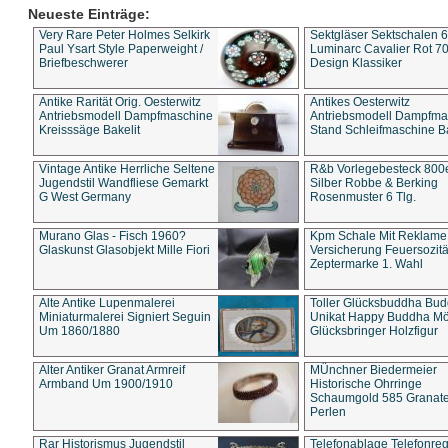
Neueste Einträge:
Very Rare Peter Holmes Selkirk
Sektgläser Sektschalen 
Paul Ysart Style Paperweight /
Luminarc Cavalier Rot 70
Briefbeschwerer
Design Klassiker
Antike Rarität Orig. Oesterwitz
Antikes Oesterwitz
Antriebsmodell Dampfmaschine
Antriebsmodell Dampfma
Kreisssäge Bakelit
Stand Schleifmaschine Ba
Vintage Antike Herrliche Seltene
R&b Vorlegebesteck 800
Jugendstil Wandfliese Gemarkt
Silber Robbe & Berking
G West Germany
Rosenmuster 6 Tlg.
Murano Glas - Fisch 1960?
Kpm Schale Mit Reklame
Glaskunst Glasobjekt Mille Fiori
Versicherung Feuersozitä
Zeptermarke 1. Wahl
Alte Antike Lupenmalerei
Toller Glücksbuddha Bu
Miniaturmalerei Signiert Seguin
Unikat Happy Buddha M
Um 1860/1880
Glücksbringer Holzfigur
Alter Antiker Granat Armreif
MÜnchner Biedermeier
Armband Um 1900/1910
Historische Ohrringe
Schaumgold 585 Granate 
Perlen
Rar Historismus Jugendstil
Telefonablage Telefonreg