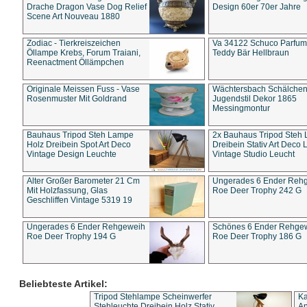
Drache Dragon Vase Dog Relief
Design 60er 70er Jahre
Scene Art Nouveau 1880
Zodiac - Tierkreiszeichen
Va 34122 Schuco Parfum 
Öllampe Krebs, Forum Traiani,
Teddy Bär Hellbraun
Reenactment Öllämpchen
Originale Meissen Fuss - Vase
Wächtersbach Schälche
Rosenmuster Mit Goldrand
Jugendstil Dekor 1865
Messingmontur
Bauhaus Tripod Steh Lampe
2x Bauhaus Tripod Steh
Holz Dreibein Spot Art Deco
Dreibein Stativ Art Deco L
Vintage Design Leuchte
Vintage Studio Leucht
Alter Großer Barometer 21 Cm
Ungerades 6 Ender Reh
Mit Holzfassung, Glas
Roe Deer Trophy 242 G
Geschliffen Vintage 5319 19
Ungerades 6 Ender Rehgeweih
Schönes 6 Ender Rehge
Roe Deer Trophy 194 G
Roe Deer Trophy 186 G
Beliebteste Artikel:
Tripod Stehlampe Scheinwerfer
Ka
Stehleuchte Dreibein Holz Stativ
An