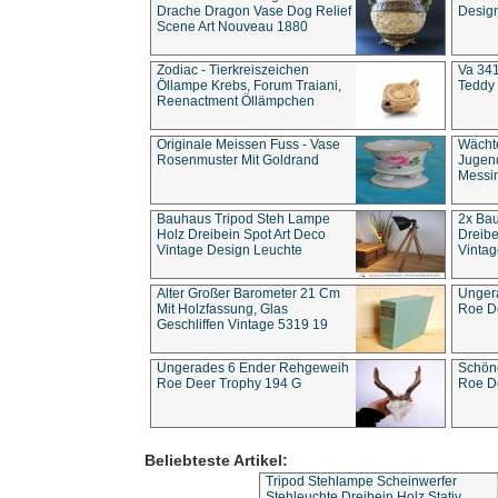
Drache Dragon Vase Dog Relief
Design
Scene Art Nouveau 1880
Zodiac - Tierkreiszeichen
Va 341
Öllampe Krebs, Forum Traiani,
Teddy 
Reenactment Öllämpchen
Originale Meissen Fuss - Vase
Wächt
Rosenmuster Mit Goldrand
Jugend
Messi
Bauhaus Tripod Steh Lampe
2x Ba
Holz Dreibein Spot Art Deco
Dreibe
Vintage Design Leuchte
Vintag
Alter Großer Barometer 21 Cm
Unger
Mit Holzfassung, Glas
Roe D
Geschliffen Vintage 5319 19
Ungerades 6 Ender Rehgeweih
Schön
Roe Deer Trophy 194 G
Roe D
Beliebteste Artikel:
Tripod Stehlampe Scheinwerfer
Stehleuchte Dreibein Holz Stativ