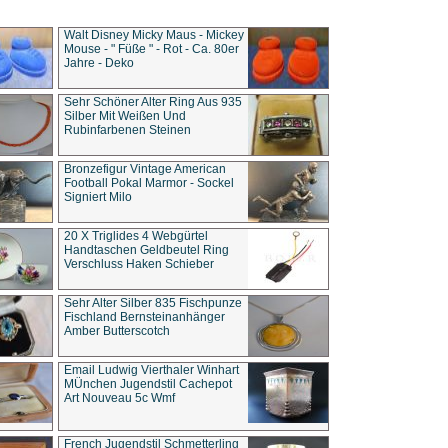
Walt Disney Micky Maus - Mickey
Mouse - " Füße " - Rot - Ca. 80er
Jahre - Deko
Sehr Schöner Alter Ring Aus 935
Silber Mit Weißen Und
Rubinfarbenen Steinen
Bronzefigur Vintage American
Football Pokal Marmor - Sockel
Signiert Milo
20 X Triglides 4 Webgürtel
Handtaschen Geldbeutel Ring
Verschluss Haken Schieber
Sehr Alter Silber 835 Fischpunze
Fischland Bernsteinanhänger
Amber Butterscotch
Email Ludwig Vierthaler Winhart
MÜnchen Jugendstil Cachepot
Art Nouveau 5c Wmf
French Jugendstil Schmetterling