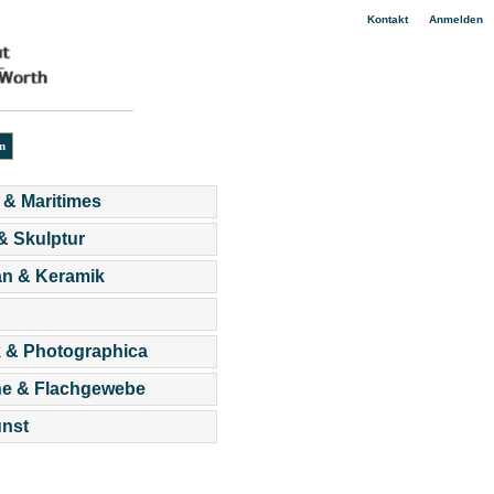
|
Kontakt
Anmelden
 & Maritimes
 & Skulptur
an & Keramik
 & Photographica
he & Flachgewebe
nst