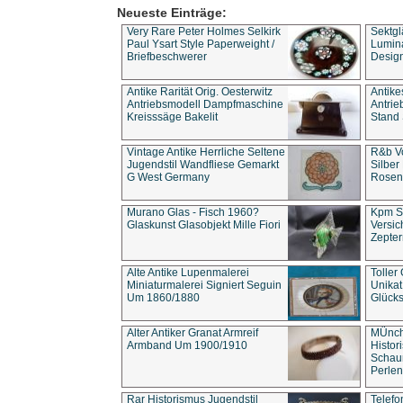
Neueste Einträge:
Very Rare Peter Holmes Selkirk
Sektgl
Paul Ysart Style Paperweight /
Lumina
Briefbeschwerer
Design
Antike Rarität Orig. Oesterwitz
Antike
Antriebsmodell Dampfmaschine
Antri
Kreisssäge Bakelit
Stand 
Vintage Antike Herrliche Seltene
R&b Vo
Jugendstil Wandfliese Gemarkt
Silber
G West Germany
Rosenm
Murano Glas - Fisch 1960?
Kpm S
Glaskunst Glasobjekt Mille Fiori
Versic
Zepter
Alte Antike Lupenmalerei
Toller
Miniaturmalerei Signiert Seguin
Unika
Um 1860/1880
Glücks
Alter Antiker Granat Armreif
MÜnch
Armband Um 1900/1910
Histor
Schaum
Perlen
Rar Historismus Jugendstil
Telefo