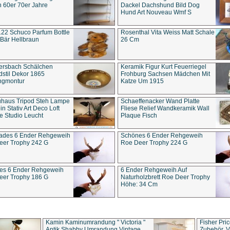
 60er 70er Jahre
Dackel Dachshund Bild Dog
Hund Art Nouveau Wmf S
22 Schuco Parfum Bottle
Rosenthal Vita Weiss Matt Schale
Bär Hellbraun
26 Cm
ersbach Schälchen
Keramik Figur Kurt Feuerriegel
stil Dekor 1865
Frohburg Sachsen Mädchen Mit
ngmontur
Katze Um 1915
uhaus Tripod Steh Lampe
Schaeffenacker Wand Platte
in Stativ Art Deco Loft
Fliese Relief Wandkeramik Wall
e Studio Leucht
Plaque Fisch
ades 6 Ender Rehgeweih
Schönes 6 Ender Rehgeweih
eer Trophy 242 G
Roe Deer Trophy 224 G
es 6 Ender Rehgeweih
6 Ender Rehgeweih Auf
eer Trophy 186 G
Naturholzbrett Roe Deer Trophy
Höhe: 34 Cm
Kamin Kaminumrandung " Victoria "
Fisher Pri
Antik Shabby Umrandung Vintage
Zubehör, V