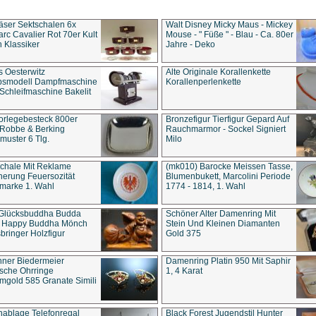
äser Sektschalen 6x
Walt Disney Micky Maus - Mickey
rc Cavalier Rot 70er Kult
Mouse - " Füße " - Blau - Ca. 80er
 Klassiker
Jahre - Deko
s Oesterwitz
Alte Originale Korallenkette
ebsmodell Dampfmaschine
Korallenperlenkette
Schleifmaschine Bakelit
rlegebesteck 800er
Bronzefigur Tierfigur Gepard Auf
 Robbe & Berking
Rauchmarmor - Sockel Signiert
uster 6 Tlg.
Milo
chale Mit Reklame
(mk010) Barocke Meissen Tasse,
herung Feuersozität
Blumenbukett, Marcolini Periode
marke 1. Wahl
1774 - 1814, 1. Wahl
 Glücksbuddha Budda
Schöner Alter Damenring Mit
t Happy Buddha Mönch
Stein Und Kleinen Diamanten
bringer Holzfigur
Gold 375
ner Biedermeier
Damenring Platin 950 Mit Saphir
ische Ohrringe
1, 4 Karat
gold 585 Granate Simili
nablage Telefonregal
Black Forest Jugendstil Hunter