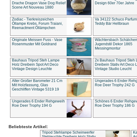
Drache Dragon Vase Dog Relief
Design 60er 70er Jahre
Scene Art Nouveau 1880
Zodiac - Tierkreiszeichen
Va 34122 Schuco Parfum 
Öllampe Krebs, Forum Traiani,
Teddy Bär Hellbraun
Reenactment Öllämpchen
Originale Meissen Fuss - Vase
Wächtersbach Schälche
Rosenmuster Mit Goldrand
Jugendstil Dekor 1865
Messingmontur
Bauhaus Tripod Steh Lampe
2x Bauhaus Tripod Steh
Holz Dreibein Spot Art Deco
Dreibein Stativ Art Deco L
Vintage Design Leuchte
Vintage Studio Leucht
Alter Großer Barometer 21 Cm
Ungerades 6 Ender Reh
Mit Holzfassung, Glas
Roe Deer Trophy 242 G
Geschliffen Vintage 5319 19
Ungerades 6 Ender Rehgeweih
Schönes 6 Ender Rehge
Roe Deer Trophy 194 G
Roe Deer Trophy 186 G
Beliebteste Artikel:
Tripod Stehlampe Scheinwerfer
Ka
Stehleuchte Dreibein Holz Stativ
An