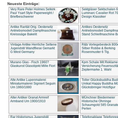
Neueste Einträge:
Very Rare Peter Holmes Selkirk
Sektgläser Sektschalen 
Paul Ysart Style Paperweight /
Luminarc Cavalier Rot 70
Briefbeschwerer
Design Klassiker
Antike Rarität Orig. Oesterwitz
Antikes Oesterwitz
Antriebsmodell Dampfmaschine
Antriebsmodell Dampfma
Kreisssäge Bakelit
Stand Schleifmaschine Ba
Vintage Antike Herrliche Seltene
R&b Vorlegebesteck 800
Jugendstil Wandfliese Gemarkt
Silber Robbe & Berking
G West Germany
Rosenmuster 6 Tlg.
Murano Glas - Fisch 1960?
Kpm Schale Mit Reklame
Glaskunst Glasobjekt Mille Fiori
Versicherung Feuersozitä
Zeptermarke 1. Wahl
Alte Antike Lupenmalerei
Toller Glücksbuddha Bu
Miniaturmalerei Signiert Seguin
Unikat Happy Buddha M
Um 1860/1880
Glücksbringer Holzfigur
Alter Antiker Granat Armreif
MÜnchner Biedermeier
Armband Um 1900/1910
Historische Ohrringe
Schaumgold 585 Granate 
Perlen
Rar Historismus Jugendstil
Telefonablage Telefonreg