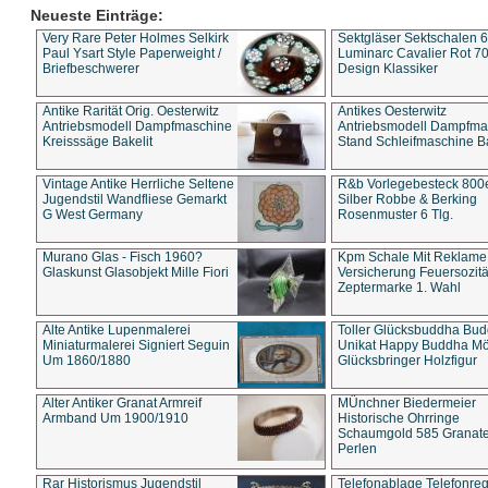
Neueste Einträge:
Very Rare Peter Holmes Selkirk
Sektgläser Sektschalen 
Paul Ysart Style Paperweight /
Luminarc Cavalier Rot 70
Briefbeschwerer
Design Klassiker
Antike Rarität Orig. Oesterwitz
Antikes Oesterwitz
Antriebsmodell Dampfmaschine
Antriebsmodell Dampfma
Kreisssäge Bakelit
Stand Schleifmaschine Ba
Vintage Antike Herrliche Seltene
R&b Vorlegebesteck 800
Jugendstil Wandfliese Gemarkt
Silber Robbe & Berking
G West Germany
Rosenmuster 6 Tlg.
Murano Glas - Fisch 1960?
Kpm Schale Mit Reklame
Glaskunst Glasobjekt Mille Fiori
Versicherung Feuersozitä
Zeptermarke 1. Wahl
Alte Antike Lupenmalerei
Toller Glücksbuddha Bu
Miniaturmalerei Signiert Seguin
Unikat Happy Buddha M
Um 1860/1880
Glücksbringer Holzfigur
Alter Antiker Granat Armreif
MÜnchner Biedermeier
Armband Um 1900/1910
Historische Ohrringe
Schaumgold 585 Granate 
Perlen
Rar Historismus Jugendstil
Telefonablage Telefonreg