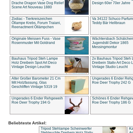
Drache Dragon Vase Dog Relief
Design 60er 70er Jahre
Scene Art Nouveau 1880
Zodiac - Tierkreiszeichen
Va 34122 Schuco Parfum 
Öllampe Krebs, Forum Traiani,
Teddy Bär Hellbraun
Reenactment Öllämpchen
Originale Meissen Fuss - Vase
Wächtersbach Schälche
Rosenmuster Mit Goldrand
Jugendstil Dekor 1865
Messingmontur
Bauhaus Tripod Steh Lampe
2x Bauhaus Tripod Steh
Holz Dreibein Spot Art Deco
Dreibein Stativ Art Deco L
Vintage Design Leuchte
Vintage Studio Leucht
Alter Großer Barometer 21 Cm
Ungerades 6 Ender Reh
Mit Holzfassung, Glas
Roe Deer Trophy 242 G
Geschliffen Vintage 5319 19
Ungerades 6 Ender Rehgeweih
Schönes 6 Ender Rehge
Roe Deer Trophy 194 G
Roe Deer Trophy 186 G
Beliebteste Artikel:
Tripod Stehlampe Scheinwerfer
Ka
Stehleuchte Dreibein Holz Stativ
An