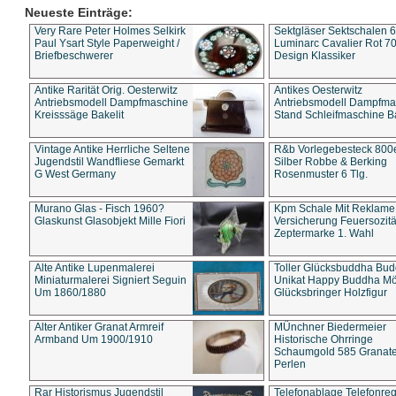
Neueste Einträge:
Very Rare Peter Holmes Selkirk
Sektgläser Sektschalen 
Paul Ysart Style Paperweight /
Luminarc Cavalier Rot 70
Briefbeschwerer
Design Klassiker
Antike Rarität Orig. Oesterwitz
Antikes Oesterwitz
Antriebsmodell Dampfmaschine
Antriebsmodell Dampfma
Kreisssäge Bakelit
Stand Schleifmaschine Ba
Vintage Antike Herrliche Seltene
R&b Vorlegebesteck 800
Jugendstil Wandfliese Gemarkt
Silber Robbe & Berking
G West Germany
Rosenmuster 6 Tlg.
Murano Glas - Fisch 1960?
Kpm Schale Mit Reklame
Glaskunst Glasobjekt Mille Fiori
Versicherung Feuersozitä
Zeptermarke 1. Wahl
Alte Antike Lupenmalerei
Toller Glücksbuddha Bu
Miniaturmalerei Signiert Seguin
Unikat Happy Buddha M
Um 1860/1880
Glücksbringer Holzfigur
Alter Antiker Granat Armreif
MÜnchner Biedermeier
Armband Um 1900/1910
Historische Ohrringe
Schaumgold 585 Granate 
Perlen
Rar Historismus Jugendstil
Telefonablage Telefonreg