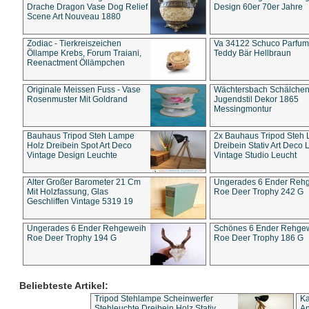
Drache Dragon Vase Dog Relief
Design 60er 70er Jahre
Scene Art Nouveau 1880
Zodiac - Tierkreiszeichen
Va 34122 Schuco Parfum 
Öllampe Krebs, Forum Traiani,
Teddy Bär Hellbraun
Reenactment Öllämpchen
Originale Meissen Fuss - Vase
Wächtersbach Schälche
Rosenmuster Mit Goldrand
Jugendstil Dekor 1865
Messingmontur
Bauhaus Tripod Steh Lampe
2x Bauhaus Tripod Steh
Holz Dreibein Spot Art Deco
Dreibein Stativ Art Deco L
Vintage Design Leuchte
Vintage Studio Leucht
Alter Großer Barometer 21 Cm
Ungerades 6 Ender Reh
Mit Holzfassung, Glas
Roe Deer Trophy 242 G
Geschliffen Vintage 5319 19
Ungerades 6 Ender Rehgeweih
Schönes 6 Ender Rehge
Roe Deer Trophy 194 G
Roe Deer Trophy 186 G
Beliebteste Artikel:
Tripod Stehlampe Scheinwerfer
Ka
Stehleuchte Dreibein Holz Stativ
An