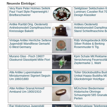
Neueste Einträge:
Very Rare Peter Holmes Selkirk
Sektgläser Sektschalen 
Paul Ysart Style Paperweight /
Luminarc Cavalier Rot 70
Briefbeschwerer
Design Klassiker
Antike Rarität Orig. Oesterwitz
Antikes Oesterwitz
Antriebsmodell Dampfmaschine
Antriebsmodell Dampfma
Kreisssäge Bakelit
Stand Schleifmaschine Ba
Vintage Antike Herrliche Seltene
R&b Vorlegebesteck 800
Jugendstil Wandfliese Gemarkt
Silber Robbe & Berking
G West Germany
Rosenmuster 6 Tlg.
Murano Glas - Fisch 1960?
Kpm Schale Mit Reklame
Glaskunst Glasobjekt Mille Fiori
Versicherung Feuersozitä
Zeptermarke 1. Wahl
Alte Antike Lupenmalerei
Toller Glücksbuddha Bu
Miniaturmalerei Signiert Seguin
Unikat Happy Buddha M
Um 1860/1880
Glücksbringer Holzfigur
Alter Antiker Granat Armreif
MÜnchner Biedermeier
Armband Um 1900/1910
Historische Ohrringe
Schaumgold 585 Granate 
Perlen
Rar Historismus Jugendstil
Telefonablage Telefonreg