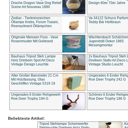
Drache Dragon Vase Dog Relief
Design 60er 70er Jahre
Scene Art Nouveau 1880
Zodiac - Tierkreiszeichen
Va 34122 Schuco Parfum 
Öllampe Krebs, Forum Traiani,
Teddy Bär Hellbraun
Reenactment Öllämpchen
Originale Meissen Fuss - Vase
Wächtersbach Schälche
Rosenmuster Mit Goldrand
Jugendstil Dekor 1865
Messingmontur
Bauhaus Tripod Steh Lampe
2x Bauhaus Tripod Steh
Holz Dreibein Spot Art Deco
Dreibein Stativ Art Deco L
Vintage Design Leuchte
Vintage Studio Leucht
Alter Großer Barometer 21 Cm
Ungerades 6 Ender Reh
Mit Holzfassung, Glas
Roe Deer Trophy 242 G
Geschliffen Vintage 5319 19
Ungerades 6 Ender Rehgeweih
Schönes 6 Ender Rehge
Roe Deer Trophy 194 G
Roe Deer Trophy 186 G
Beliebteste Artikel:
Tripod Stehlampe Scheinwerfer
Ka
Stehleuchte Dreibein Holz Stativ
An