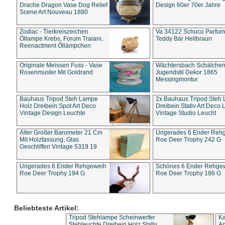
Drache Dragon Vase Dog Relief
Design 60er 70er Jahre
Scene Art Nouveau 1880
Zodiac - Tierkreiszeichen
Va 34122 Schuco Parfum 
Öllampe Krebs, Forum Traiani,
Teddy Bär Hellbraun
Reenactment Öllämpchen
Originale Meissen Fuss - Vase
Wächtersbach Schälche
Rosenmuster Mit Goldrand
Jugendstil Dekor 1865
Messingmontur
Bauhaus Tripod Steh Lampe
2x Bauhaus Tripod Steh
Holz Dreibein Spot Art Deco
Dreibein Stativ Art Deco L
Vintage Design Leuchte
Vintage Studio Leucht
Alter Großer Barometer 21 Cm
Ungerades 6 Ender Reh
Mit Holzfassung, Glas
Roe Deer Trophy 242 G
Geschliffen Vintage 5319 19
Ungerades 6 Ender Rehgeweih
Schönes 6 Ender Rehge
Roe Deer Trophy 194 G
Roe Deer Trophy 186 G
Beliebteste Artikel:
Tripod Stehlampe Scheinwerfer
Ka
Stehleuchte Dreibein Holz Stativ
An