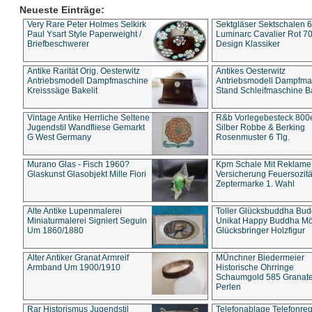
Neueste Einträge:
Very Rare Peter Holmes Selkirk
Sektgläser Sektschalen 
Paul Ysart Style Paperweight /
Luminarc Cavalier Rot 70
Briefbeschwerer
Design Klassiker
Antike Rarität Orig. Oesterwitz
Antikes Oesterwitz
Antriebsmodell Dampfmaschine
Antriebsmodell Dampfma
Kreisssäge Bakelit
Stand Schleifmaschine Ba
Vintage Antike Herrliche Seltene
R&b Vorlegebesteck 800
Jugendstil Wandfliese Gemarkt
Silber Robbe & Berking
G West Germany
Rosenmuster 6 Tlg.
Murano Glas - Fisch 1960?
Kpm Schale Mit Reklame
Glaskunst Glasobjekt Mille Fiori
Versicherung Feuersozitä
Zeptermarke 1. Wahl
Alte Antike Lupenmalerei
Toller Glücksbuddha Bu
Miniaturmalerei Signiert Seguin
Unikat Happy Buddha M
Um 1860/1880
Glücksbringer Holzfigur
Alter Antiker Granat Armreif
MÜnchner Biedermeier
Armband Um 1900/1910
Historische Ohrringe
Schaumgold 585 Granate 
Perlen
Rar Historismus Jugendstil
Telefonablage Telefonreg