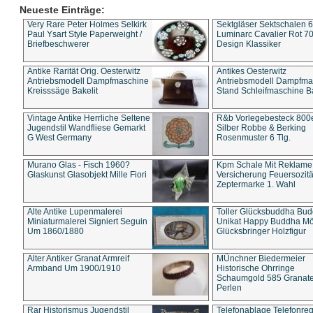
Neueste Einträge:
Very Rare Peter Holmes Selkirk
Sektgläser Sektschalen 
Paul Ysart Style Paperweight /
Luminarc Cavalier Rot 70
Briefbeschwerer
Design Klassiker
Antike Rarität Orig. Oesterwitz
Antikes Oesterwitz
Antriebsmodell Dampfmaschine
Antriebsmodell Dampfma
Kreisssäge Bakelit
Stand Schleifmaschine Ba
Vintage Antike Herrliche Seltene
R&b Vorlegebesteck 800
Jugendstil Wandfliese Gemarkt
Silber Robbe & Berking
G West Germany
Rosenmuster 6 Tlg.
Murano Glas - Fisch 1960?
Kpm Schale Mit Reklame
Glaskunst Glasobjekt Mille Fiori
Versicherung Feuersozitä
Zeptermarke 1. Wahl
Alte Antike Lupenmalerei
Toller Glücksbuddha Bu
Miniaturmalerei Signiert Seguin
Unikat Happy Buddha M
Um 1860/1880
Glücksbringer Holzfigur
Alter Antiker Granat Armreif
MÜnchner Biedermeier
Armband Um 1900/1910
Historische Ohrringe
Schaumgold 585 Granate 
Perlen
Rar Historismus Jugendstil
Telefonablage Telefonreg