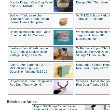
Drache Dragon Vase Dog Relief
Design 60er 70er Jahre
Scene Art Nouveau 1880
Zodiac - Tierkreiszeichen
Va 34122 Schuco Parfum 
Öllampe Krebs, Forum Traiani,
Teddy Bär Hellbraun
Reenactment Öllämpchen
Originale Meissen Fuss - Vase
Wächtersbach Schälche
Rosenmuster Mit Goldrand
Jugendstil Dekor 1865
Messingmontur
Bauhaus Tripod Steh Lampe
2x Bauhaus Tripod Steh
Holz Dreibein Spot Art Deco
Dreibein Stativ Art Deco L
Vintage Design Leuchte
Vintage Studio Leucht
Alter Großer Barometer 21 Cm
Ungerades 6 Ender Reh
Mit Holzfassung, Glas
Roe Deer Trophy 242 G
Geschliffen Vintage 5319 19
Ungerades 6 Ender Rehgeweih
Schönes 6 Ender Rehge
Roe Deer Trophy 194 G
Roe Deer Trophy 186 G
Beliebteste Artikel:
Tripod Stehlampe Scheinwerfer
Ka
Stehleuchte Dreibein Holz Stativ
An