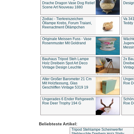
Drache Dragon Vase Dog Relief
Design
Scene Art Nouveau 1880
Zodiac - Tierkreiszeichen
Va 341
Öllampe Krebs, Forum Traiani,
Teddy 
Reenactment Öllämpchen
Originale Meissen Fuss - Vase
Wächt
Rosenmuster Mit Goldrand
Jugend
Messi
Bauhaus Tripod Steh Lampe
2x Ba
Holz Dreibein Spot Art Deco
Dreibe
Vintage Design Leuchte
Vintag
Alter Großer Barometer 21 Cm
Unger
Mit Holzfassung, Glas
Roe D
Geschliffen Vintage 5319 19
Ungerades 6 Ender Rehgeweih
Schön
Roe Deer Trophy 194 G
Roe D
Beliebteste Artikel:
Tripod Stehlampe Scheinwerfer
Stehleuchte Dreibein Holz Stativ