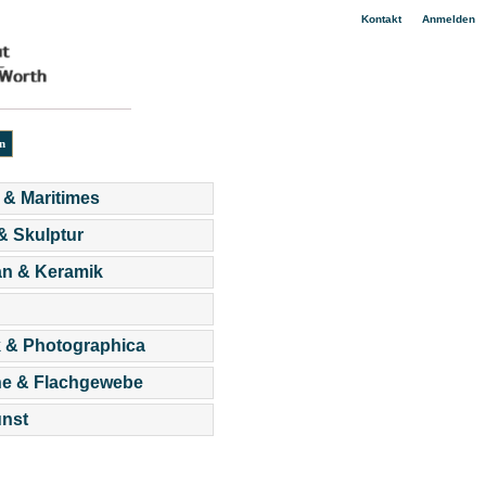
|
Kontakt
Anmelden
 & Maritimes
 & Skulptur
an & Keramik
 & Photographica
he & Flachgewebe
nst