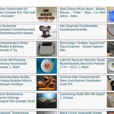
äser Sektschalen 6x
Walt Disney Micky Maus - Mickey
rc Cavalier Rot 70er Kult
Mouse - " Füße " - Blau - Ca. 80er
 Klassiker
Jahre - Deko
s Oesterwitz
Alte Originale Korallenkette
ebsmodell Dampfmaschine
Korallenperlenkette
Schleifmaschine Bakelit
rlegebesteck 800er
Bronzefigur Tierfigur Gepard Auf
 Robbe & Berking
Rauchmarmor - Sockel Signiert
uster 6 Tlg.
Milo
chale Mit Reklame
(mk010) Barocke Meissen Tasse,
herung Feuersozität
Blumenbukett, Marcolini Periode
marke 1. Wahl
1774 - 1814, 1. Wahl
 Glücksbuddha Budda
Schöner Alter Damenring Mit
t Happy Buddha Mönch
Stein Und Kleinen Diamanten
bringer Holzfigur
Gold 375
ner Biedermeier
Damenring Platin 950 Mit Saphir
ische Ohrringe
1, 4 Karat
gold 585 Granate Simili
nablage Telefonregal
Black Forest Jugendstil Hunter