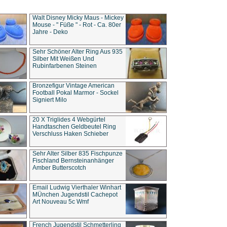
Walt Disney Micky Maus - Mickey
Mouse - " Füße " - Rot - Ca. 80er
Jahre - Deko
Sehr Schöner Alter Ring Aus 935
Silber Mit Weißen Und
Rubinfarbenen Steinen
Bronzefigur Vintage American
Football Pokal Marmor - Sockel
Signiert Milo
20 X Triglides 4 Webgürtel
Handtaschen Geldbeutel Ring
Verschluss Haken Schieber
Sehr Alter Silber 835 Fischpunze
Fischland Bernsteinanhänger
Amber Butterscotch
Email Ludwig Vierthaler Winhart
MÜnchen Jugendstil Cachepot
Art Nouveau 5c Wmf
French Jugendstil Schmetterling