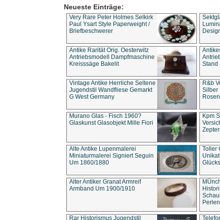
Neueste Einträge:
Very Rare Peter Holmes Selkirk
Sektgl
Paul Ysart Style Paperweight /
Lumina
Briefbeschwerer
Design
Antike Rarität Orig. Oesterwitz
Antike
Antriebsmodell Dampfmaschine
Antri
Kreisssäge Bakelit
Stand 
Vintage Antike Herrliche Seltene
R&b Vo
Jugendstil Wandfliese Gemarkt
Silber
G West Germany
Rosenm
Murano Glas - Fisch 1960?
Kpm S
Glaskunst Glasobjekt Mille Fiori
Versic
Zepter
Alte Antike Lupenmalerei
Toller
Miniaturmalerei Signiert Seguin
Unika
Um 1860/1880
Glücks
Alter Antiker Granat Armreif
MÜnch
Armband Um 1900/1910
Histor
Schaum
Perlen
Rar Historismus Jugendstil
Telefo