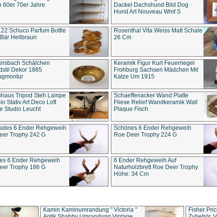
 60er 70er Jahre
Dackel Dachshund Bild Dog
Hund Art Nouveau Wmf S
22 Schuco Parfum Bottle
Rosenthal Vita Weiss Matt Schale
Bär Hellbraun
26 Cm
ersbach Schälchen
Keramik Figur Kurt Feuerriegel
stil Dekor 1865
Frohburg Sachsen Mädchen Mit
ngmontur
Katze Um 1915
uhaus Tripod Steh Lampe
Schaeffenacker Wand Platte
in Stativ Art Deco Loft
Fliese Relief Wandkeramik Wall
e Studio Leucht
Plaque Fisch
ades 6 Ender Rehgeweih
Schönes 6 Ender Rehgeweih
eer Trophy 242 G
Roe Deer Trophy 224 G
es 6 Ender Rehgeweih
6 Ender Rehgeweih Auf
eer Trophy 186 G
Naturholzbrett Roe Deer Trophy
Höhe: 34 Cm
Kamin Kaminumrandung " Victoria "
Fisher Pri
Antik Shabby Umrandung Vintage
Zubehör, V