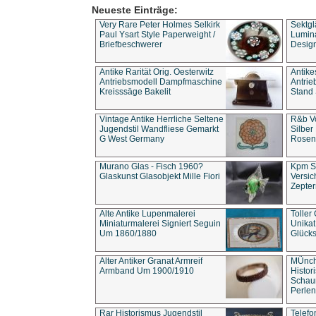
Neueste Einträge:
Very Rare Peter Holmes Selkirk
Sektgl
Paul Ysart Style Paperweight /
Lumina
Briefbeschwerer
Design
Antike Rarität Orig. Oesterwitz
Antike
Antriebsmodell Dampfmaschine
Antri
Kreisssäge Bakelit
Stand 
Vintage Antike Herrliche Seltene
R&b Vo
Jugendstil Wandfliese Gemarkt
Silber
G West Germany
Rosenm
Murano Glas - Fisch 1960?
Kpm S
Glaskunst Glasobjekt Mille Fiori
Versic
Zepter
Alte Antike Lupenmalerei
Toller
Miniaturmalerei Signiert Seguin
Unika
Um 1860/1880
Glücks
Alter Antiker Granat Armreif
MÜnch
Armband Um 1900/1910
Histor
Schaum
Perlen
Rar Historismus Jugendstil
Telefo