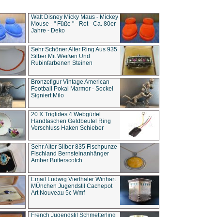
Walt Disney Micky Maus - Mickey
Mouse - " Füße " - Rot - Ca. 80er
Jahre - Deko
Sehr Schöner Alter Ring Aus 935
Silber Mit Weißen Und
Rubinfarbenen Steinen
Bronzefigur Vintage American
Football Pokal Marmor - Sockel
Signiert Milo
20 X Triglides 4 Webgürtel
Handtaschen Geldbeutel Ring
Verschluss Haken Schieber
Sehr Alter Silber 835 Fischpunze
Fischland Bernsteinanhänger
Amber Butterscotch
Email Ludwig Vierthaler Winhart
MÜnchen Jugendstil Cachepot
Art Nouveau 5c Wmf
French Jugendstil Schmetterling