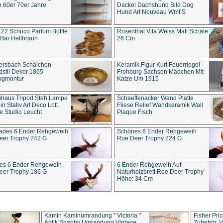
 60er 70er Jahre
Dackel Dachshund Bild Dog
Hund Art Nouveau Wmf S
22 Schuco Parfum Bottle
Rosenthal Vita Weiss Matt Schale
Bär Hellbraun
26 Cm
ersbach Schälchen
Keramik Figur Kurt Feuerriegel
stil Dekor 1865
Frohburg Sachsen Mädchen Mit
ngmontur
Katze Um 1915
uhaus Tripod Steh Lampe
Schaeffenacker Wand Platte
in Stativ Art Deco Loft
Fliese Relief Wandkeramik Wall
e Studio Leucht
Plaque Fisch
ades 6 Ender Rehgeweih
Schönes 6 Ender Rehgeweih
eer Trophy 242 G
Roe Deer Trophy 224 G
es 6 Ender Rehgeweih
6 Ender Rehgeweih Auf
eer Trophy 186 G
Naturholzbrett Roe Deer Trophy
Höhe: 34 Cm
Kamin Kaminumrandung " Victoria "
Fisher Pri
Antik Shabby Umrandung Vintage
Zubehör, V