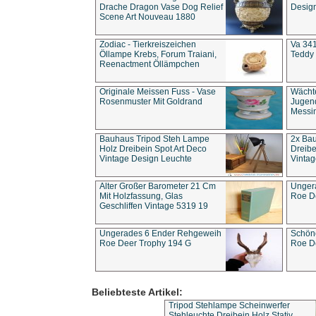
Drache Dragon Vase Dog Relief
Design
Scene Art Nouveau 1880
Zodiac - Tierkreiszeichen
Va 341
Öllampe Krebs, Forum Traiani,
Teddy 
Reenactment Öllämpchen
Originale Meissen Fuss - Vase
Wächt
Rosenmuster Mit Goldrand
Jugend
Messi
Bauhaus Tripod Steh Lampe
2x Ba
Holz Dreibein Spot Art Deco
Dreibe
Vintage Design Leuchte
Vintag
Alter Großer Barometer 21 Cm
Unger
Mit Holzfassung, Glas
Roe D
Geschliffen Vintage 5319 19
Ungerades 6 Ender Rehgeweih
Schön
Roe Deer Trophy 194 G
Roe D
Beliebteste Artikel:
Tripod Stehlampe Scheinwerfer
Stehleuchte Dreibein Holz Stativ