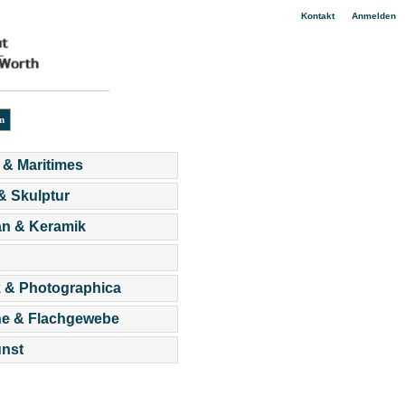
|
Kontakt
Anmelden
 & Maritimes
 & Skulptur
an & Keramik
 & Photographica
he & Flachgewebe
nst