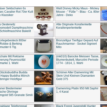
äser Sektschalen 6x
Walt Disney Micky Maus - Mickey
rc Cavalier Rot 70er Kult
Mouse - " Füße " - Blau - Ca. 80er
 Klassiker
Jahre - Deko
s Oesterwitz
Alte Originale Korallenkette
ebsmodell Dampfmaschine
Korallenperlenkette
Schleifmaschine Bakelit
rlegebesteck 800er
Bronzefigur Tierfigur Gepard Auf
 Robbe & Berking
Rauchmarmor - Sockel Signiert
uster 6 Tlg.
Milo
chale Mit Reklame
(mk010) Barocke Meissen Tasse,
herung Feuersozität
Blumenbukett, Marcolini Periode
marke 1. Wahl
1774 - 1814, 1. Wahl
 Glücksbuddha Budda
Schöner Alter Damenring Mit
t Happy Buddha Mönch
Stein Und Kleinen Diamanten
bringer Holzfigur
Gold 375
ner Biedermeier
Damenring Platin 950 Mit Saphir
ische Ohrringe
1, 4 Karat
gold 585 Granate Simili
nablage Telefonregal
Black Forest Jugendstil Hunter