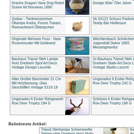
Drache Dragon Vase Dog Relief
Design 60er 70er Jahre
Scene Art Nouveau 1880
Zodiac - Tierkreiszeichen
Va 34122 Schuco Parfum 
Öllampe Krebs, Forum Traiani,
Teddy Bär Hellbraun
Reenactment Öllämpchen
Originale Meissen Fuss - Vase
Wächtersbach Schälche
Rosenmuster Mit Goldrand
Jugendstil Dekor 1865
Messingmontur
Bauhaus Tripod Steh Lampe
2x Bauhaus Tripod Steh
Holz Dreibein Spot Art Deco
Dreibein Stativ Art Deco L
Vintage Design Leuchte
Vintage Studio Leucht
Alter Großer Barometer 21 Cm
Ungerades 6 Ender Reh
Mit Holzfassung, Glas
Roe Deer Trophy 242 G
Geschliffen Vintage 5319 19
Ungerades 6 Ender Rehgeweih
Schönes 6 Ender Rehge
Roe Deer Trophy 194 G
Roe Deer Trophy 186 G
Beliebteste Artikel:
Tripod Stehlampe Scheinwerfer
Ka
Stehleuchte Dreibein Holz Stativ
An