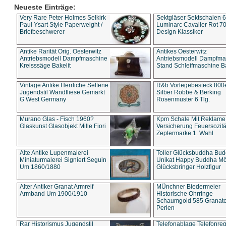
Neueste Einträge:
Very Rare Peter Holmes Selkirk
Sektgläser Sektschalen 
Paul Ysart Style Paperweight /
Luminarc Cavalier Rot 70
Briefbeschwerer
Design Klassiker
Antike Rarität Orig. Oesterwitz
Antikes Oesterwitz
Antriebsmodell Dampfmaschine
Antriebsmodell Dampfma
Kreisssäge Bakelit
Stand Schleifmaschine Ba
Vintage Antike Herrliche Seltene
R&b Vorlegebesteck 800
Jugendstil Wandfliese Gemarkt
Silber Robbe & Berking
G West Germany
Rosenmuster 6 Tlg.
Murano Glas - Fisch 1960?
Kpm Schale Mit Reklame
Glaskunst Glasobjekt Mille Fiori
Versicherung Feuersozitä
Zeptermarke 1. Wahl
Alte Antike Lupenmalerei
Toller Glücksbuddha Bu
Miniaturmalerei Signiert Seguin
Unikat Happy Buddha M
Um 1860/1880
Glücksbringer Holzfigur
Alter Antiker Granat Armreif
MÜnchner Biedermeier
Armband Um 1900/1910
Historische Ohrringe
Schaumgold 585 Granate 
Perlen
Rar Historismus Jugendstil
Telefonablage Telefonreg