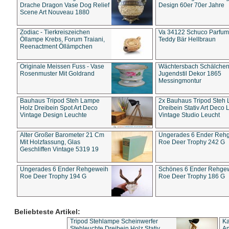
Drache Dragon Vase Dog Relief
Design 60er 70er Jahre
Scene Art Nouveau 1880
Zodiac - Tierkreiszeichen
Va 34122 Schuco Parfum 
Öllampe Krebs, Forum Traiani,
Teddy Bär Hellbraun
Reenactment Öllämpchen
Originale Meissen Fuss - Vase
Wächtersbach Schälche
Rosenmuster Mit Goldrand
Jugendstil Dekor 1865
Messingmontur
Bauhaus Tripod Steh Lampe
2x Bauhaus Tripod Steh
Holz Dreibein Spot Art Deco
Dreibein Stativ Art Deco L
Vintage Design Leuchte
Vintage Studio Leucht
Alter Großer Barometer 21 Cm
Ungerades 6 Ender Reh
Mit Holzfassung, Glas
Roe Deer Trophy 242 G
Geschliffen Vintage 5319 19
Ungerades 6 Ender Rehgeweih
Schönes 6 Ender Rehge
Roe Deer Trophy 194 G
Roe Deer Trophy 186 G
Beliebteste Artikel:
Tripod Stehlampe Scheinwerfer
Ka
Stehleuchte Dreibein Holz Stativ
An