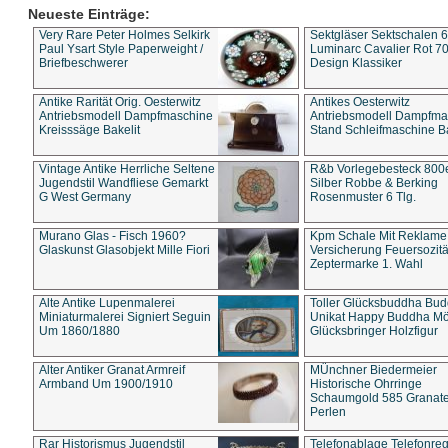
Neueste Einträge:
Very Rare Peter Holmes Selkirk
Sektgläser Sektschalen 
Paul Ysart Style Paperweight /
Luminarc Cavalier Rot 70
Briefbeschwerer
Design Klassiker
Antike Rarität Orig. Oesterwitz
Antikes Oesterwitz
Antriebsmodell Dampfmaschine
Antriebsmodell Dampfma
Kreisssäge Bakelit
Stand Schleifmaschine Ba
Vintage Antike Herrliche Seltene
R&b Vorlegebesteck 800
Jugendstil Wandfliese Gemarkt
Silber Robbe & Berking
G West Germany
Rosenmuster 6 Tlg.
Murano Glas - Fisch 1960?
Kpm Schale Mit Reklame
Glaskunst Glasobjekt Mille Fiori
Versicherung Feuersozitä
Zeptermarke 1. Wahl
Alte Antike Lupenmalerei
Toller Glücksbuddha Bu
Miniaturmalerei Signiert Seguin
Unikat Happy Buddha M
Um 1860/1880
Glücksbringer Holzfigur
Alter Antiker Granat Armreif
MÜnchner Biedermeier
Armband Um 1900/1910
Historische Ohrringe
Schaumgold 585 Granate 
Perlen
Rar Historismus Jugendstil
Telefonablage Telefonreg