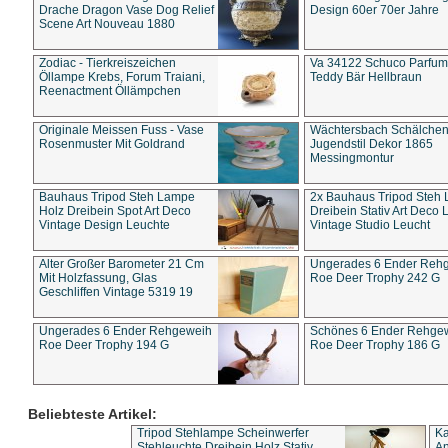
Drache Dragon Vase Dog Relief
Design 60er 70er Jahre
Scene Art Nouveau 1880
Zodiac - Tierkreiszeichen
Va 34122 Schuco Parfum 
Öllampe Krebs, Forum Traiani,
Teddy Bär Hellbraun
Reenactment Öllämpchen
Originale Meissen Fuss - Vase
Wächtersbach Schälche
Rosenmuster Mit Goldrand
Jugendstil Dekor 1865
Messingmontur
Bauhaus Tripod Steh Lampe
2x Bauhaus Tripod Steh
Holz Dreibein Spot Art Deco
Dreibein Stativ Art Deco L
Vintage Design Leuchte
Vintage Studio Leucht
Alter Großer Barometer 21 Cm
Ungerades 6 Ender Reh
Mit Holzfassung, Glas
Roe Deer Trophy 242 G
Geschliffen Vintage 5319 19
Ungerades 6 Ender Rehgeweih
Schönes 6 Ender Rehge
Roe Deer Trophy 194 G
Roe Deer Trophy 186 G
Beliebteste Artikel:
Tripod Stehlampe Scheinwerfer
Ka
Stehleuchte Dreibein Holz Stativ
An