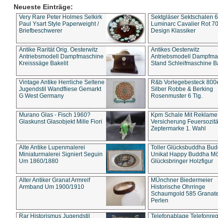
Neueste Einträge:
Very Rare Peter Holmes Selkirk
Sektgläser Sektschalen 
Paul Ysart Style Paperweight /
Luminarc Cavalier Rot 70
Briefbeschwerer
Design Klassiker
Antike Rarität Orig. Oesterwitz
Antikes Oesterwitz
Antriebsmodell Dampfmaschine
Antriebsmodell Dampfma
Kreisssäge Bakelit
Stand Schleifmaschine Ba
Vintage Antike Herrliche Seltene
R&b Vorlegebesteck 800
Jugendstil Wandfliese Gemarkt
Silber Robbe & Berking
G West Germany
Rosenmuster 6 Tlg.
Murano Glas - Fisch 1960?
Kpm Schale Mit Reklame
Glaskunst Glasobjekt Mille Fiori
Versicherung Feuersozitä
Zeptermarke 1. Wahl
Alte Antike Lupenmalerei
Toller Glücksbuddha Bu
Miniaturmalerei Signiert Seguin
Unikat Happy Buddha M
Um 1860/1880
Glücksbringer Holzfigur
Alter Antiker Granat Armreif
MÜnchner Biedermeier
Armband Um 1900/1910
Historische Ohrringe
Schaumgold 585 Granate 
Perlen
Rar Historismus Jugendstil
Telefonablage Telefonreg