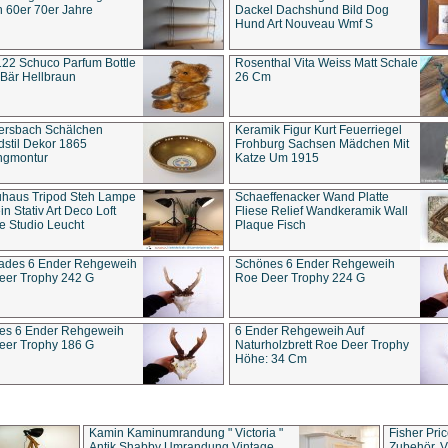
 60er 70er Jahre
Dackel Dachshund Bild Dog
Hund Art Nouveau Wmf S
22 Schuco Parfum Bottle
Rosenthal Vita Weiss Matt Schale
Bär Hellbraun
26 Cm
ersbach Schälchen
Keramik Figur Kurt Feuerriegel
stil Dekor 1865
Frohburg Sachsen Mädchen Mit
ngmontur
Katze Um 1915
uhaus Tripod Steh Lampe
Schaeffenacker Wand Platte
in Stativ Art Deco Loft
Fliese Relief Wandkeramik Wall
e Studio Leucht
Plaque Fisch
ades 6 Ender Rehgeweih
Schönes 6 Ender Rehgeweih
eer Trophy 242 G
Roe Deer Trophy 224 G
es 6 Ender Rehgeweih
6 Ender Rehgeweih Auf
eer Trophy 186 G
Naturholzbrett Roe Deer Trophy
Höhe: 34 Cm
Kamin Kaminumrandung " Victoria "
Fisher Pri
Antik Shabby Umrandung Vintage
Zubehör, V