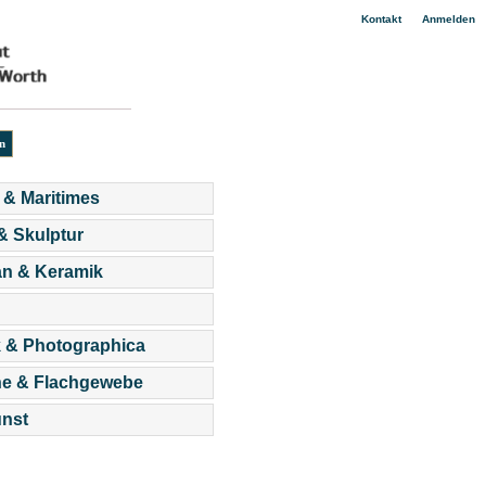
|
Kontakt
Anmelden
 & Maritimes
 & Skulptur
an & Keramik
 & Photographica
he & Flachgewebe
nst