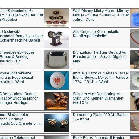
äser Sektschalen 6x
Walt Disney Micky Maus - Mickey
rc Cavalier Rot 70er Kult
Mouse - " Füße " - Blau - Ca. 80er
 Klassiker
Jahre - Deko
s Oesterwitz
Alte Originale Korallenkette
ebsmodell Dampfmaschine
Korallenperlenkette
Schleifmaschine Bakelit
rlegebesteck 800er
Bronzefigur Tierfigur Gepard Auf
 Robbe & Berking
Rauchmarmor - Sockel Signiert
uster 6 Tlg.
Milo
chale Mit Reklame
(mk010) Barocke Meissen Tasse,
herung Feuersozität
Blumenbukett, Marcolini Periode
marke 1. Wahl
1774 - 1814, 1. Wahl
 Glücksbuddha Budda
Schöner Alter Damenring Mit
t Happy Buddha Mönch
Stein Und Kleinen Diamanten
bringer Holzfigur
Gold 375
ner Biedermeier
Damenring Platin 950 Mit Saphir
ische Ohrringe
1, 4 Karat
gold 585 Granate Simili
nablage Telefonregal
Black Forest Jugendstil Hunter