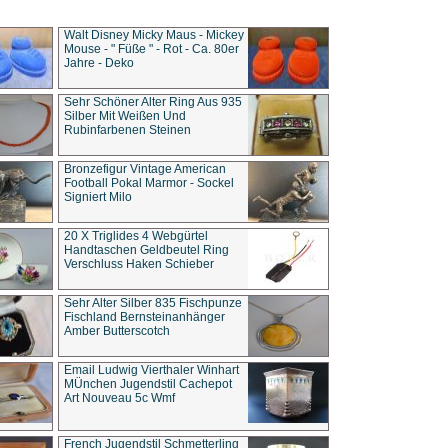
Walt Disney Micky Maus - Mickey
Mouse - " Füße " - Rot - Ca. 80er
Jahre - Deko
Sehr Schöner Alter Ring Aus 935
Silber Mit Weißen Und
Rubinfarbenen Steinen
Bronzefigur Vintage American
Football Pokal Marmor - Sockel
Signiert Milo
20 X Triglides 4 Webgürtel
Handtaschen Geldbeutel Ring
Verschluss Haken Schieber
Sehr Alter Silber 835 Fischpunze
Fischland Bernsteinanhänger
Amber Butterscotch
Email Ludwig Vierthaler Winhart
MÜnchen Jugendstil Cachepot
Art Nouveau 5c Wmf
French Jugendstil Schmetterling