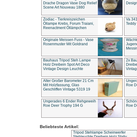
Drache Dragon Vase Dog Relief
Design
Scene Art Nouveau 1880
Zodiac - Tierkreiszeichen
Va 341
Öllampe Krebs, Forum Traiani,
Teddy 
Reenactment Öllämpchen
Originale Meissen Fuss - Vase
Wächt
Rosenmuster Mit Goldrand
Jugend
Messi
Bauhaus Tripod Steh Lampe
2x Ba
Holz Dreibein Spot Art Deco
Dreibe
Vintage Design Leuchte
Vintag
Alter Großer Barometer 21 Cm
Unger
Mit Holzfassung, Glas
Roe D
Geschliffen Vintage 5319 19
Ungerades 6 Ender Rehgeweih
Schön
Roe Deer Trophy 194 G
Roe D
Beliebteste Artikel:
Tripod Stehlampe Scheinwerfer
Stehleuchte Dreibein Holz Stativ