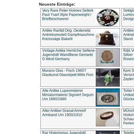
Neueste Einträge:
Very Rare Peter Holmes Selkirk
Sektgl
Paul Ysart Style Paperweight /
Lumina
Briefbeschwerer
Design
Antike Rarität Orig. Oesterwitz
Antike
Antriebsmodell Dampfmaschine
Antri
Kreisssäge Bakelit
Stand 
Vintage Antike Herrliche Seltene
R&b Vo
Jugendstil Wandfliese Gemarkt
Silber
G West Germany
Rosenm
Murano Glas - Fisch 1960?
Kpm S
Glaskunst Glasobjekt Mille Fiori
Versic
Zepter
Alte Antike Lupenmalerei
Toller
Miniaturmalerei Signiert Seguin
Unika
Um 1860/1880
Glücks
Alter Antiker Granat Armreif
MÜnch
Armband Um 1900/1910
Histor
Schaum
Perlen
Rar Historismus Jugendstil
Telefo