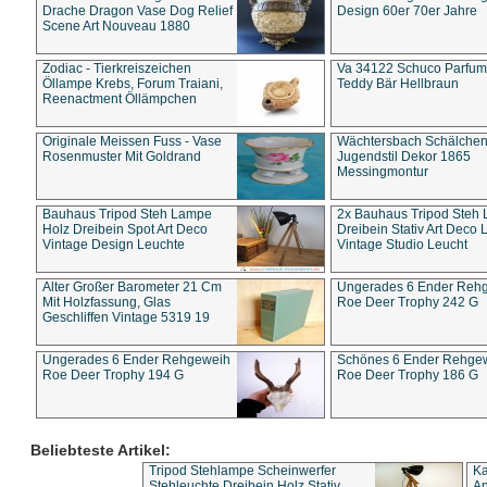
Drache Dragon Vase Dog Relief
Design 60er 70er Jahre
Scene Art Nouveau 1880
Zodiac - Tierkreiszeichen
Va 34122 Schuco Parfum 
Öllampe Krebs, Forum Traiani,
Teddy Bär Hellbraun
Reenactment Öllämpchen
Originale Meissen Fuss - Vase
Wächtersbach Schälche
Rosenmuster Mit Goldrand
Jugendstil Dekor 1865
Messingmontur
Bauhaus Tripod Steh Lampe
2x Bauhaus Tripod Steh
Holz Dreibein Spot Art Deco
Dreibein Stativ Art Deco L
Vintage Design Leuchte
Vintage Studio Leucht
Alter Großer Barometer 21 Cm
Ungerades 6 Ender Reh
Mit Holzfassung, Glas
Roe Deer Trophy 242 G
Geschliffen Vintage 5319 19
Ungerades 6 Ender Rehgeweih
Schönes 6 Ender Rehge
Roe Deer Trophy 194 G
Roe Deer Trophy 186 G
Beliebteste Artikel:
Tripod Stehlampe Scheinwerfer
Ka
Stehleuchte Dreibein Holz Stativ
An