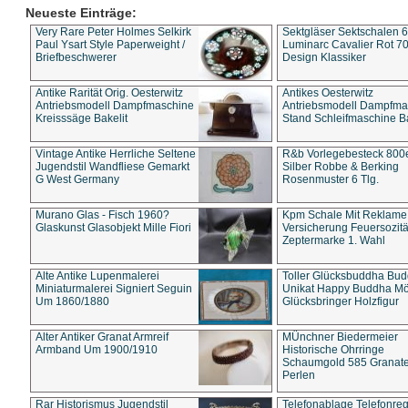
Neueste Einträge:
Very Rare Peter Holmes Selkirk
Sektgläser Sektschalen 
Paul Ysart Style Paperweight /
Luminarc Cavalier Rot 70
Briefbeschwerer
Design Klassiker
Antike Rarität Orig. Oesterwitz
Antikes Oesterwitz
Antriebsmodell Dampfmaschine
Antriebsmodell Dampfma
Kreisssäge Bakelit
Stand Schleifmaschine Ba
Vintage Antike Herrliche Seltene
R&b Vorlegebesteck 800
Jugendstil Wandfliese Gemarkt
Silber Robbe & Berking
G West Germany
Rosenmuster 6 Tlg.
Murano Glas - Fisch 1960?
Kpm Schale Mit Reklame
Glaskunst Glasobjekt Mille Fiori
Versicherung Feuersozitä
Zeptermarke 1. Wahl
Alte Antike Lupenmalerei
Toller Glücksbuddha Bu
Miniaturmalerei Signiert Seguin
Unikat Happy Buddha M
Um 1860/1880
Glücksbringer Holzfigur
Alter Antiker Granat Armreif
MÜnchner Biedermeier
Armband Um 1900/1910
Historische Ohrringe
Schaumgold 585 Granate 
Perlen
Rar Historismus Jugendstil
Telefonablage Telefonreg