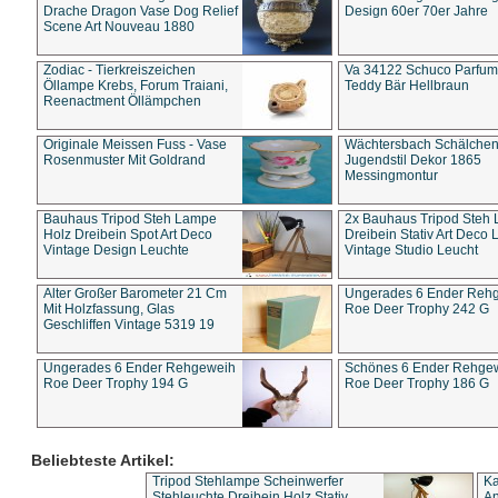
Drache Dragon Vase Dog Relief
Design 60er 70er Jahre
Scene Art Nouveau 1880
Zodiac - Tierkreiszeichen
Va 34122 Schuco Parfum 
Öllampe Krebs, Forum Traiani,
Teddy Bär Hellbraun
Reenactment Öllämpchen
Originale Meissen Fuss - Vase
Wächtersbach Schälche
Rosenmuster Mit Goldrand
Jugendstil Dekor 1865
Messingmontur
Bauhaus Tripod Steh Lampe
2x Bauhaus Tripod Steh
Holz Dreibein Spot Art Deco
Dreibein Stativ Art Deco L
Vintage Design Leuchte
Vintage Studio Leucht
Alter Großer Barometer 21 Cm
Ungerades 6 Ender Reh
Mit Holzfassung, Glas
Roe Deer Trophy 242 G
Geschliffen Vintage 5319 19
Ungerades 6 Ender Rehgeweih
Schönes 6 Ender Rehge
Roe Deer Trophy 194 G
Roe Deer Trophy 186 G
Beliebteste Artikel:
Tripod Stehlampe Scheinwerfer
Ka
Stehleuchte Dreibein Holz Stativ
An