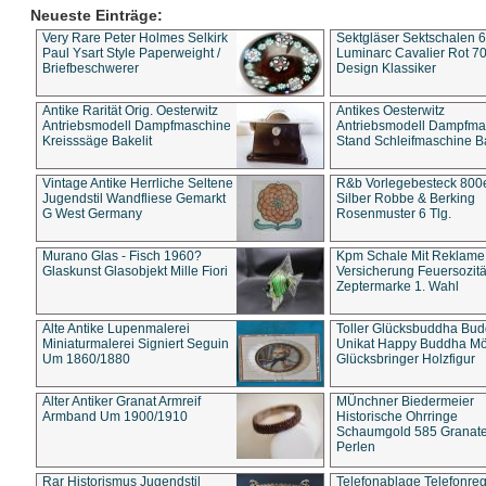
Neueste Einträge:
Very Rare Peter Holmes Selkirk
Sektgläser Sektschalen 
Paul Ysart Style Paperweight /
Luminarc Cavalier Rot 70
Briefbeschwerer
Design Klassiker
Antike Rarität Orig. Oesterwitz
Antikes Oesterwitz
Antriebsmodell Dampfmaschine
Antriebsmodell Dampfma
Kreisssäge Bakelit
Stand Schleifmaschine Ba
Vintage Antike Herrliche Seltene
R&b Vorlegebesteck 800
Jugendstil Wandfliese Gemarkt
Silber Robbe & Berking
G West Germany
Rosenmuster 6 Tlg.
Murano Glas - Fisch 1960?
Kpm Schale Mit Reklame
Glaskunst Glasobjekt Mille Fiori
Versicherung Feuersozitä
Zeptermarke 1. Wahl
Alte Antike Lupenmalerei
Toller Glücksbuddha Bu
Miniaturmalerei Signiert Seguin
Unikat Happy Buddha M
Um 1860/1880
Glücksbringer Holzfigur
Alter Antiker Granat Armreif
MÜnchner Biedermeier
Armband Um 1900/1910
Historische Ohrringe
Schaumgold 585 Granate 
Perlen
Rar Historismus Jugendstil
Telefonablage Telefonreg