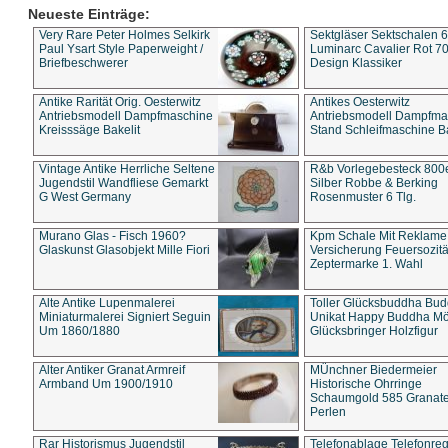
Neueste Einträge:
Very Rare Peter Holmes Selkirk
Sektgläser Sektschalen 
Paul Ysart Style Paperweight /
Luminarc Cavalier Rot 70
Briefbeschwerer
Design Klassiker
Antike Rarität Orig. Oesterwitz
Antikes Oesterwitz
Antriebsmodell Dampfmaschine
Antriebsmodell Dampfma
Kreisssäge Bakelit
Stand Schleifmaschine Ba
Vintage Antike Herrliche Seltene
R&b Vorlegebesteck 800
Jugendstil Wandfliese Gemarkt
Silber Robbe & Berking
G West Germany
Rosenmuster 6 Tlg.
Murano Glas - Fisch 1960?
Kpm Schale Mit Reklame
Glaskunst Glasobjekt Mille Fiori
Versicherung Feuersozitä
Zeptermarke 1. Wahl
Alte Antike Lupenmalerei
Toller Glücksbuddha Bu
Miniaturmalerei Signiert Seguin
Unikat Happy Buddha M
Um 1860/1880
Glücksbringer Holzfigur
Alter Antiker Granat Armreif
MÜnchner Biedermeier
Armband Um 1900/1910
Historische Ohrringe
Schaumgold 585 Granate 
Perlen
Rar Historismus Jugendstil
Telefonablage Telefonreg