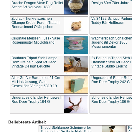
Drache Dragon Vase Dog Relief
Design 60er 70er Jahre
Scene Art Nouveau 1880
Zodiac - Tierkreiszeichen
Va 34122 Schuco Parfum 
Öllampe Krebs, Forum Traiani,
Teddy Bär Hellbraun
Reenactment Öllämpchen
Originale Meissen Fuss - Vase
Wächtersbach Schälche
Rosenmuster Mit Goldrand
Jugendstil Dekor 1865
Messingmontur
Bauhaus Tripod Steh Lampe
2x Bauhaus Tripod Steh
Holz Dreibein Spot Art Deco
Dreibein Stativ Art Deco L
Vintage Design Leuchte
Vintage Studio Leucht
Alter Großer Barometer 21 Cm
Ungerades 6 Ender Reh
Mit Holzfassung, Glas
Roe Deer Trophy 242 G
Geschliffen Vintage 5319 19
Ungerades 6 Ender Rehgeweih
Schönes 6 Ender Rehge
Roe Deer Trophy 194 G
Roe Deer Trophy 186 G
Beliebteste Artikel:
Tripod Stehlampe Scheinwerfer
Ka
Stehleuchte Dreibein Holz Stativ
An