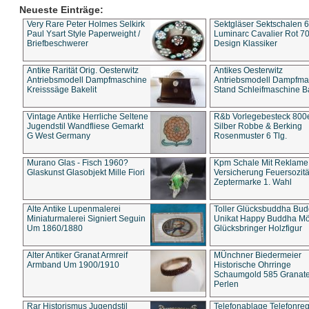
Neueste Einträge:
Very Rare Peter Holmes Selkirk
Sektgläser Sektschalen 
Paul Ysart Style Paperweight /
Luminarc Cavalier Rot 70
Briefbeschwerer
Design Klassiker
Antike Rarität Orig. Oesterwitz
Antikes Oesterwitz
Antriebsmodell Dampfmaschine
Antriebsmodell Dampfma
Kreisssäge Bakelit
Stand Schleifmaschine Ba
Vintage Antike Herrliche Seltene
R&b Vorlegebesteck 800
Jugendstil Wandfliese Gemarkt
Silber Robbe & Berking
G West Germany
Rosenmuster 6 Tlg.
Murano Glas - Fisch 1960?
Kpm Schale Mit Reklame
Glaskunst Glasobjekt Mille Fiori
Versicherung Feuersozitä
Zeptermarke 1. Wahl
Alte Antike Lupenmalerei
Toller Glücksbuddha Bu
Miniaturmalerei Signiert Seguin
Unikat Happy Buddha M
Um 1860/1880
Glücksbringer Holzfigur
Alter Antiker Granat Armreif
MÜnchner Biedermeier
Armband Um 1900/1910
Historische Ohrringe
Schaumgold 585 Granate 
Perlen
Rar Historismus Jugendstil
Telefonablage Telefonreg