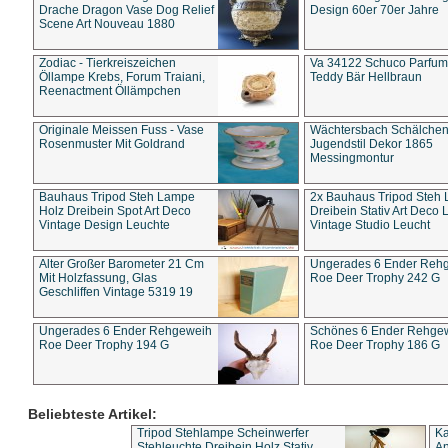
Drache Dragon Vase Dog Relief
Design 60er 70er Jahre
Scene Art Nouveau 1880
Zodiac - Tierkreiszeichen
Va 34122 Schuco Parfum 
Öllampe Krebs, Forum Traiani,
Teddy Bär Hellbraun
Reenactment Öllämpchen
Originale Meissen Fuss - Vase
Wächtersbach Schälche
Rosenmuster Mit Goldrand
Jugendstil Dekor 1865
Messingmontur
Bauhaus Tripod Steh Lampe
2x Bauhaus Tripod Steh
Holz Dreibein Spot Art Deco
Dreibein Stativ Art Deco L
Vintage Design Leuchte
Vintage Studio Leucht
Alter Großer Barometer 21 Cm
Ungerades 6 Ender Reh
Mit Holzfassung, Glas
Roe Deer Trophy 242 G
Geschliffen Vintage 5319 19
Ungerades 6 Ender Rehgeweih
Schönes 6 Ender Rehge
Roe Deer Trophy 194 G
Roe Deer Trophy 186 G
Beliebteste Artikel:
Tripod Stehlampe Scheinwerfer
Ka
Stehleuchte Dreibein Holz Stativ
An