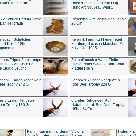
 60er 70er Jahre
Dackel Dachshund Bild Dog
Hund Art Nouveau Wmf S
22 Schuco Parfum Bottle
Rosenthal Vita Weiss Matt Schale
Bär Hellbraun
26 Cm
ersbach Schälchen
Keramik Figur Kurt Feuerriegel
stil Dekor 1865
Frohburg Sachsen Mädchen Mit
ngmontur
Katze Um 1915
uhaus Tripod Steh Lampe
Schaeffenacker Wand Platte
in Stativ Art Deco Loft
Fliese Relief Wandkeramik Wall
e Studio Leucht
Plaque Fisch
ades 6 Ender Rehgeweih
Schönes 6 Ender Rehgeweih
eer Trophy 242 G
Roe Deer Trophy 224 G
es 6 Ender Rehgeweih
6 Ender Rehgeweih Auf
eer Trophy 186 G
Naturholzbrett Roe Deer Trophy
Höhe: 34 Cm
Kamin Kaminumrandung " Victoria "
Fisher Pri
Antik Shabby Umrandung Vintage
Zubehör, V