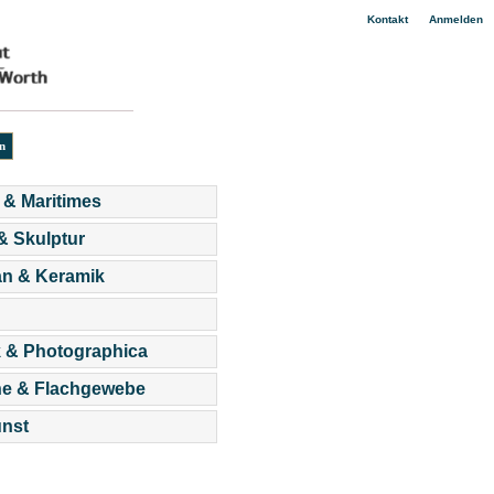
|
Kontakt
Anmelden
 & Maritimes
 & Skulptur
an & Keramik
 & Photographica
he & Flachgewebe
nst