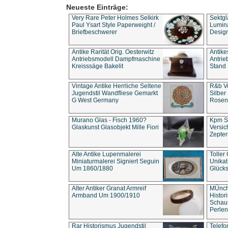
Neueste Einträge:
Very Rare Peter Holmes Selkirk
Sektgl
Paul Ysart Style Paperweight /
Lumina
Briefbeschwerer
Design
Antike Rarität Orig. Oesterwitz
Antike
Antriebsmodell Dampfmaschine
Antri
Kreisssäge Bakelit
Stand 
Vintage Antike Herrliche Seltene
R&b Vo
Jugendstil Wandfliese Gemarkt
Silber
G West Germany
Rosenm
Murano Glas - Fisch 1960?
Kpm S
Glaskunst Glasobjekt Mille Fiori
Versic
Zepter
Alte Antike Lupenmalerei
Toller
Miniaturmalerei Signiert Seguin
Unika
Um 1860/1880
Glücks
Alter Antiker Granat Armreif
MÜnch
Armband Um 1900/1910
Histor
Schaum
Perlen
Rar Historismus Jugendstil
Telefo