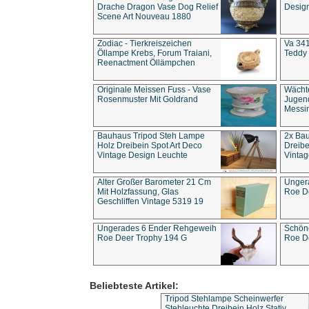
Drache Dragon Vase Dog Relief
Design
Scene Art Nouveau 1880
Zodiac - Tierkreiszeichen
Va 341
Öllampe Krebs, Forum Traiani,
Teddy 
Reenactment Öllämpchen
Originale Meissen Fuss - Vase
Wächt
Rosenmuster Mit Goldrand
Jugend
Messi
Bauhaus Tripod Steh Lampe
2x Ba
Holz Dreibein Spot Art Deco
Dreibe
Vintage Design Leuchte
Vintag
Alter Großer Barometer 21 Cm
Unger
Mit Holzfassung, Glas
Roe D
Geschliffen Vintage 5319 19
Ungerades 6 Ender Rehgeweih
Schön
Roe Deer Trophy 194 G
Roe D
Beliebteste Artikel:
Tripod Stehlampe Scheinwerfer
Stehleuchte Dreibein Holz Stativ