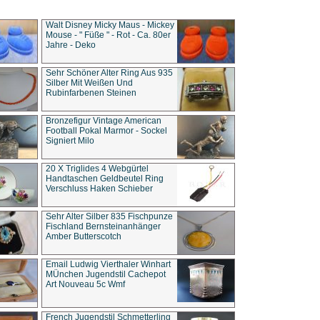
Walt Disney Micky Maus - Mickey
Mouse - " Füße " - Rot - Ca. 80er
Jahre - Deko
Sehr Schöner Alter Ring Aus 935
Silber Mit Weißen Und
Rubinfarbenen Steinen
Bronzefigur Vintage American
Football Pokal Marmor - Sockel
Signiert Milo
20 X Triglides 4 Webgürtel
Handtaschen Geldbeutel Ring
Verschluss Haken Schieber
Sehr Alter Silber 835 Fischpunze
Fischland Bernsteinanhänger
Amber Butterscotch
Email Ludwig Vierthaler Winhart
MÜnchen Jugendstil Cachepot
Art Nouveau 5c Wmf
French Jugendstil Schmetterling