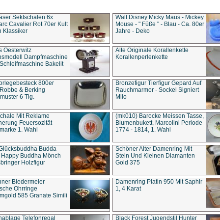
äser Sektschalen 6x
Walt Disney Micky Maus - Mickey
rc Cavalier Rot 70er Kult
Mouse - " Füße " - Blau - Ca. 80er
 Klassiker
Jahre - Deko
s Oesterwitz
Alte Originale Korallenkette
ebsmodell Dampfmaschine
Korallenperlenkette
Schleifmaschine Bakelit
rlegebesteck 800er
Bronzefigur Tierfigur Gepard Auf
 Robbe & Berking
Rauchmarmor - Sockel Signiert
uster 6 Tlg.
Milo
chale Mit Reklame
(mk010) Barocke Meissen Tasse,
herung Feuersozität
Blumenbukett, Marcolini Periode
marke 1. Wahl
1774 - 1814, 1. Wahl
 Glücksbuddha Budda
Schöner Alter Damenring Mit
t Happy Buddha Mönch
Stein Und Kleinen Diamanten
bringer Holzfigur
Gold 375
ner Biedermeier
Damenring Platin 950 Mit Saphir
ische Ohrringe
1, 4 Karat
gold 585 Granate Simili
nablage Telefonregal
Black Forest Jugendstil Hunter