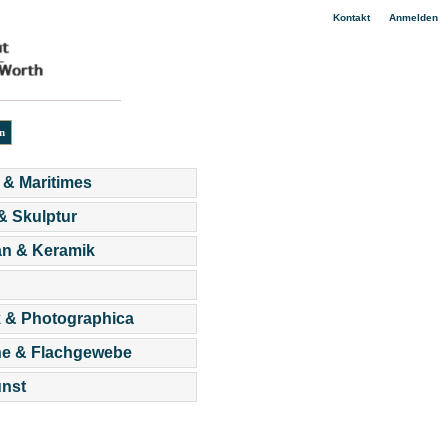
|
Kontakt
Anmelden
 & Maritimes
 & Skulptur
an & Keramik
 & Photographica
he & Flachgewebe
nst