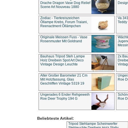
Drache Dragon Vase Dog Relief
Design
Scene Art Nouveau 1880
Zodiac - Tierkreiszeichen
Va 341
Öllampe Krebs, Forum Traiani,
Teddy 
Reenactment Öllämpchen
Originale Meissen Fuss - Vase
Wächt
Rosenmuster Mit Goldrand
Jugend
Messi
Bauhaus Tripod Steh Lampe
2x Ba
Holz Dreibein Spot Art Deco
Dreibe
Vintage Design Leuchte
Vintag
Alter Großer Barometer 21 Cm
Unger
Mit Holzfassung, Glas
Roe D
Geschliffen Vintage 5319 19
Ungerades 6 Ender Rehgeweih
Schön
Roe Deer Trophy 194 G
Roe D
Beliebteste Artikel:
Tripod Stehlampe Scheinwerfer
Stehleuchte Dreibein Holz Stativ