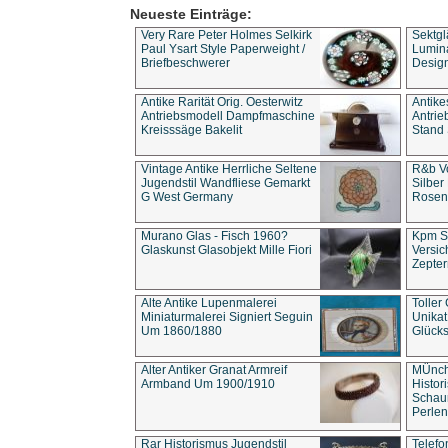
Neueste Einträge:
Very Rare Peter Holmes Selkirk
Sektgl
Paul Ysart Style Paperweight /
Lumina
Briefbeschwerer
Design
Antike Rarität Orig. Oesterwitz
Antike
Antriebsmodell Dampfmaschine
Antri
Kreisssäge Bakelit
Stand 
Vintage Antike Herrliche Seltene
R&b Vo
Jugendstil Wandfliese Gemarkt
Silber
G West Germany
Rosenm
Murano Glas - Fisch 1960?
Kpm S
Glaskunst Glasobjekt Mille Fiori
Versic
Zepter
Alte Antike Lupenmalerei
Toller
Miniaturmalerei Signiert Seguin
Unika
Um 1860/1880
Glücks
Alter Antiker Granat Armreif
MÜnch
Armband Um 1900/1910
Histor
Schaum
Perlen
Rar Historismus Jugendstil
Telefo