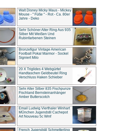
Walt Disney Micky Maus - Mickey
Mouse - " Füße " - Rot - Ca. 80er
Jahre - Deko
Sehr Schöner Alter Ring Aus 935
Silber Mit Weißen Und
Rubinfarbenen Steinen
Bronzefigur Vintage American
Football Pokal Marmor - Sockel
Signiert Milo
20 X Triglides 4 Webgürtel
Handtaschen Geldbeutel Ring
Verschluss Haken Schieber
Sehr Alter Silber 835 Fischpunze
Fischland Bernsteinanhänger
Amber Butterscotch
Email Ludwig Vierthaler Winhart
MÜnchen Jugendstil Cachepot
Art Nouveau 5c Wmf
French Jugendstil Schmetterling