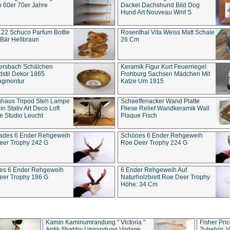
 60er 70er Jahre
Dackel Dachshund Bild Dog
Hund Art Nouveau Wmf S
22 Schuco Parfum Bottle
Rosenthal Vita Weiss Matt Schale
Bär Hellbraun
26 Cm
ersbach Schälchen
Keramik Figur Kurt Feuerriegel
stil Dekor 1865
Frohburg Sachsen Mädchen Mit
ngmontur
Katze Um 1915
uhaus Tripod Steh Lampe
Schaeffenacker Wand Platte
in Stativ Art Deco Loft
Fliese Relief Wandkeramik Wall
e Studio Leucht
Plaque Fisch
ades 6 Ender Rehgeweih
Schönes 6 Ender Rehgeweih
eer Trophy 242 G
Roe Deer Trophy 224 G
es 6 Ender Rehgeweih
6 Ender Rehgeweih Auf
eer Trophy 186 G
Naturholzbrett Roe Deer Trophy
Höhe: 34 Cm
Kamin Kaminumrandung " Victoria "
Fisher Pri
Antik Shabby Umrandung Vintage
Zubehör, V