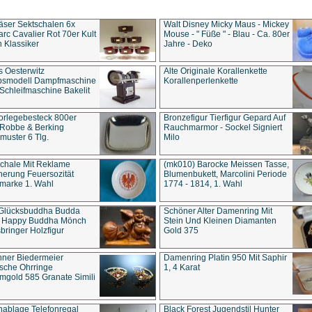
äser Sektschalen 6x
Walt Disney Micky Maus - Mickey
rc Cavalier Rot 70er Kult
Mouse - " Füße " - Blau - Ca. 80er
 Klassiker
Jahre - Deko
s Oesterwitz
Alte Originale Korallenkette
ebsmodell Dampfmaschine
Korallenperlenkette
Schleifmaschine Bakelit
rlegebesteck 800er
Bronzefigur Tierfigur Gepard Auf
 Robbe & Berking
Rauchmarmor - Sockel Signiert
uster 6 Tlg.
Milo
chale Mit Reklame
(mk010) Barocke Meissen Tasse,
herung Feuersozität
Blumenbukett, Marcolini Periode
marke 1. Wahl
1774 - 1814, 1. Wahl
 Glücksbuddha Budda
Schöner Alter Damenring Mit
t Happy Buddha Mönch
Stein Und Kleinen Diamanten
bringer Holzfigur
Gold 375
ner Biedermeier
Damenring Platin 950 Mit Saphir
ische Ohrringe
1, 4 Karat
gold 585 Granate Simili
nablage Telefonregal
Black Forest Jugendstil Hunter