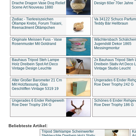
Drache Dragon Vase Dog Relief
Design 60er 70er Jahre
Scene Art Nouveau 1880
Zodiac - Tierkreiszeichen
Va 34122 Schuco Parfum 
Öllampe Krebs, Forum Traiani,
Teddy Bär Hellbraun
Reenactment Öllämpchen
Originale Meissen Fuss - Vase
Wächtersbach Schälche
Rosenmuster Mit Goldrand
Jugendstil Dekor 1865
Messingmontur
Bauhaus Tripod Steh Lampe
2x Bauhaus Tripod Steh
Holz Dreibein Spot Art Deco
Dreibein Stativ Art Deco L
Vintage Design Leuchte
Vintage Studio Leucht
Alter Großer Barometer 21 Cm
Ungerades 6 Ender Reh
Mit Holzfassung, Glas
Roe Deer Trophy 242 G
Geschliffen Vintage 5319 19
Ungerades 6 Ender Rehgeweih
Schönes 6 Ender Rehge
Roe Deer Trophy 194 G
Roe Deer Trophy 186 G
Beliebteste Artikel:
Tripod Stehlampe Scheinwerfer
Ka
Stehleuchte Dreibein Holz Stativ
An