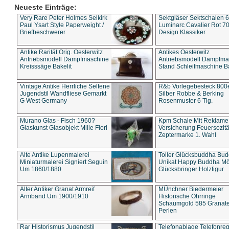
Neueste Einträge:
Very Rare Peter Holmes Selkirk
Sektgläser Sektschalen 
Paul Ysart Style Paperweight /
Luminarc Cavalier Rot 70
Briefbeschwerer
Design Klassiker
Antike Rarität Orig. Oesterwitz
Antikes Oesterwitz
Antriebsmodell Dampfmaschine
Antriebsmodell Dampfma
Kreisssäge Bakelit
Stand Schleifmaschine Ba
Vintage Antike Herrliche Seltene
R&b Vorlegebesteck 800
Jugendstil Wandfliese Gemarkt
Silber Robbe & Berking
G West Germany
Rosenmuster 6 Tlg.
Murano Glas - Fisch 1960?
Kpm Schale Mit Reklame
Glaskunst Glasobjekt Mille Fiori
Versicherung Feuersozitä
Zeptermarke 1. Wahl
Alte Antike Lupenmalerei
Toller Glücksbuddha Bu
Miniaturmalerei Signiert Seguin
Unikat Happy Buddha M
Um 1860/1880
Glücksbringer Holzfigur
Alter Antiker Granat Armreif
MÜnchner Biedermeier
Armband Um 1900/1910
Historische Ohrringe
Schaumgold 585 Granate 
Perlen
Rar Historismus Jugendstil
Telefonablage Telefonreg