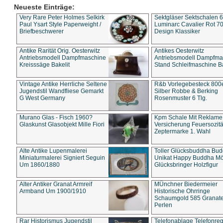
Neueste Einträge:
Very Rare Peter Holmes Selkirk
Sektgläser Sektschalen 
Paul Ysart Style Paperweight /
Luminarc Cavalier Rot 70
Briefbeschwerer
Design Klassiker
Antike Rarität Orig. Oesterwitz
Antikes Oesterwitz
Antriebsmodell Dampfmaschine
Antriebsmodell Dampfma
Kreisssäge Bakelit
Stand Schleifmaschine Ba
Vintage Antike Herrliche Seltene
R&b Vorlegebesteck 800
Jugendstil Wandfliese Gemarkt
Silber Robbe & Berking
G West Germany
Rosenmuster 6 Tlg.
Murano Glas - Fisch 1960?
Kpm Schale Mit Reklame
Glaskunst Glasobjekt Mille Fiori
Versicherung Feuersozitä
Zeptermarke 1. Wahl
Alte Antike Lupenmalerei
Toller Glücksbuddha Bu
Miniaturmalerei Signiert Seguin
Unikat Happy Buddha M
Um 1860/1880
Glücksbringer Holzfigur
Alter Antiker Granat Armreif
MÜnchner Biedermeier
Armband Um 1900/1910
Historische Ohrringe
Schaumgold 585 Granate 
Perlen
Rar Historismus Jugendstil
Telefonablage Telefonreg