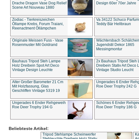
Drache Dragon Vase Dog Relief
Design 60er 70er Jahre
Scene Art Nouveau 1880
Zodiac - Tierkreiszeichen
Va 34122 Schuco Parfum 
Öllampe Krebs, Forum Traiani,
Teddy Bär Hellbraun
Reenactment Öllämpchen
Originale Meissen Fuss - Vase
Wächtersbach Schälche
Rosenmuster Mit Goldrand
Jugendstil Dekor 1865
Messingmontur
Bauhaus Tripod Steh Lampe
2x Bauhaus Tripod Steh
Holz Dreibein Spot Art Deco
Dreibein Stativ Art Deco L
Vintage Design Leuchte
Vintage Studio Leucht
Alter Großer Barometer 21 Cm
Ungerades 6 Ender Reh
Mit Holzfassung, Glas
Roe Deer Trophy 242 G
Geschliffen Vintage 5319 19
Ungerades 6 Ender Rehgeweih
Schönes 6 Ender Rehge
Roe Deer Trophy 194 G
Roe Deer Trophy 186 G
Beliebteste Artikel:
Tripod Stehlampe Scheinwerfer
Ka
Stehleuchte Dreibein Holz Stativ
An