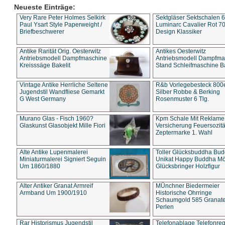
Neueste Einträge:
Very Rare Peter Holmes Selkirk
Sektgläser Sektschalen 
Paul Ysart Style Paperweight /
Luminarc Cavalier Rot 70
Briefbeschwerer
Design Klassiker
Antike Rarität Orig. Oesterwitz
Antikes Oesterwitz
Antriebsmodell Dampfmaschine
Antriebsmodell Dampfma
Kreisssäge Bakelit
Stand Schleifmaschine Ba
Vintage Antike Herrliche Seltene
R&b Vorlegebesteck 800
Jugendstil Wandfliese Gemarkt
Silber Robbe & Berking
G West Germany
Rosenmuster 6 Tlg.
Murano Glas - Fisch 1960?
Kpm Schale Mit Reklame
Glaskunst Glasobjekt Mille Fiori
Versicherung Feuersozitä
Zeptermarke 1. Wahl
Alte Antike Lupenmalerei
Toller Glücksbuddha Bu
Miniaturmalerei Signiert Seguin
Unikat Happy Buddha M
Um 1860/1880
Glücksbringer Holzfigur
Alter Antiker Granat Armreif
MÜnchner Biedermeier
Armband Um 1900/1910
Historische Ohrringe
Schaumgold 585 Granate 
Perlen
Rar Historismus Jugendstil
Telefonablage Telefonreg