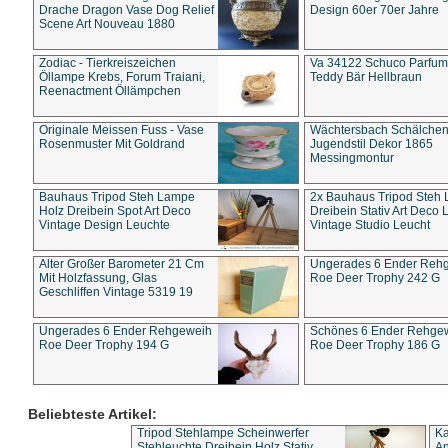
Drache Dragon Vase Dog Relief
Design 60er 70er Jahre
Scene Art Nouveau 1880
Zodiac - Tierkreiszeichen
Va 34122 Schuco Parfum 
Öllampe Krebs, Forum Traiani,
Teddy Bär Hellbraun
Reenactment Öllämpchen
Originale Meissen Fuss - Vase
Wächtersbach Schälche
Rosenmuster Mit Goldrand
Jugendstil Dekor 1865
Messingmontur
Bauhaus Tripod Steh Lampe
2x Bauhaus Tripod Steh
Holz Dreibein Spot Art Deco
Dreibein Stativ Art Deco L
Vintage Design Leuchte
Vintage Studio Leucht
Alter Großer Barometer 21 Cm
Ungerades 6 Ender Reh
Mit Holzfassung, Glas
Roe Deer Trophy 242 G
Geschliffen Vintage 5319 19
Ungerades 6 Ender Rehgeweih
Schönes 6 Ender Rehge
Roe Deer Trophy 194 G
Roe Deer Trophy 186 G
Beliebteste Artikel:
Tripod Stehlampe Scheinwerfer
Ka
Stehleuchte Dreibein Holz Stativ
An