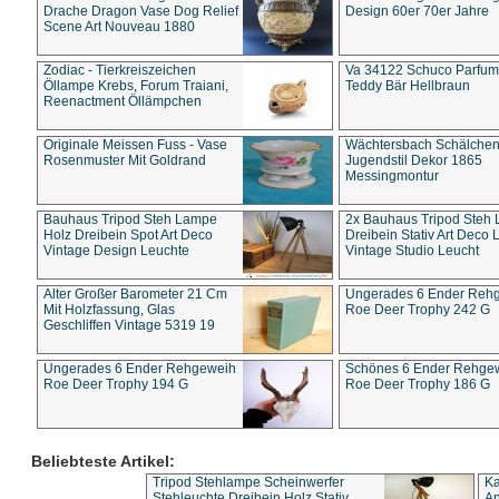
Drache Dragon Vase Dog Relief
Design 60er 70er Jahre
Scene Art Nouveau 1880
Zodiac - Tierkreiszeichen
Va 34122 Schuco Parfum 
Öllampe Krebs, Forum Traiani,
Teddy Bär Hellbraun
Reenactment Öllämpchen
Originale Meissen Fuss - Vase
Wächtersbach Schälche
Rosenmuster Mit Goldrand
Jugendstil Dekor 1865
Messingmontur
Bauhaus Tripod Steh Lampe
2x Bauhaus Tripod Steh
Holz Dreibein Spot Art Deco
Dreibein Stativ Art Deco L
Vintage Design Leuchte
Vintage Studio Leucht
Alter Großer Barometer 21 Cm
Ungerades 6 Ender Reh
Mit Holzfassung, Glas
Roe Deer Trophy 242 G
Geschliffen Vintage 5319 19
Ungerades 6 Ender Rehgeweih
Schönes 6 Ender Rehge
Roe Deer Trophy 194 G
Roe Deer Trophy 186 G
Beliebteste Artikel:
Tripod Stehlampe Scheinwerfer
Ka
Stehleuchte Dreibein Holz Stativ
An