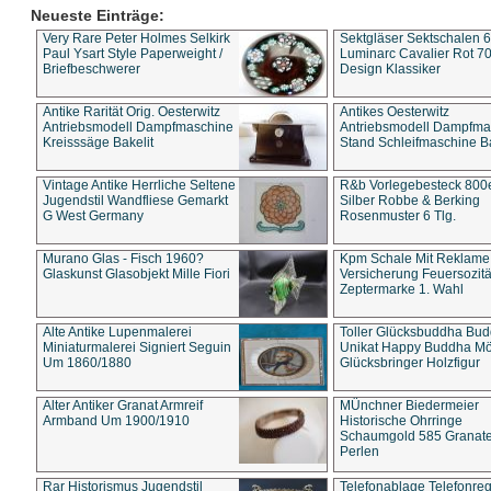
Neueste Einträge:
Very Rare Peter Holmes Selkirk
Sektgläser Sektschalen 
Paul Ysart Style Paperweight /
Luminarc Cavalier Rot 70
Briefbeschwerer
Design Klassiker
Antike Rarität Orig. Oesterwitz
Antikes Oesterwitz
Antriebsmodell Dampfmaschine
Antriebsmodell Dampfma
Kreisssäge Bakelit
Stand Schleifmaschine Ba
Vintage Antike Herrliche Seltene
R&b Vorlegebesteck 800
Jugendstil Wandfliese Gemarkt
Silber Robbe & Berking
G West Germany
Rosenmuster 6 Tlg.
Murano Glas - Fisch 1960?
Kpm Schale Mit Reklame
Glaskunst Glasobjekt Mille Fiori
Versicherung Feuersozitä
Zeptermarke 1. Wahl
Alte Antike Lupenmalerei
Toller Glücksbuddha Bu
Miniaturmalerei Signiert Seguin
Unikat Happy Buddha M
Um 1860/1880
Glücksbringer Holzfigur
Alter Antiker Granat Armreif
MÜnchner Biedermeier
Armband Um 1900/1910
Historische Ohrringe
Schaumgold 585 Granate 
Perlen
Rar Historismus Jugendstil
Telefonablage Telefonreg