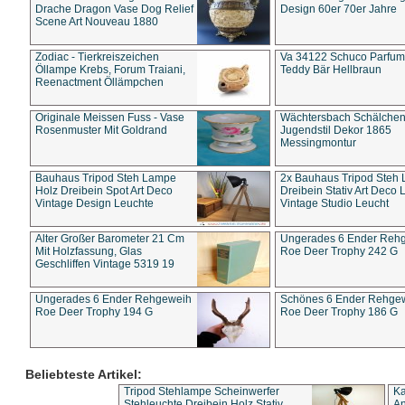
Drache Dragon Vase Dog Relief
Design 60er 70er Jahre
Scene Art Nouveau 1880
Zodiac - Tierkreiszeichen
Va 34122 Schuco Parfum 
Öllampe Krebs, Forum Traiani,
Teddy Bär Hellbraun
Reenactment Öllämpchen
Originale Meissen Fuss - Vase
Wächtersbach Schälche
Rosenmuster Mit Goldrand
Jugendstil Dekor 1865
Messingmontur
Bauhaus Tripod Steh Lampe
2x Bauhaus Tripod Steh
Holz Dreibein Spot Art Deco
Dreibein Stativ Art Deco L
Vintage Design Leuchte
Vintage Studio Leucht
Alter Großer Barometer 21 Cm
Ungerades 6 Ender Reh
Mit Holzfassung, Glas
Roe Deer Trophy 242 G
Geschliffen Vintage 5319 19
Ungerades 6 Ender Rehgeweih
Schönes 6 Ender Rehge
Roe Deer Trophy 194 G
Roe Deer Trophy 186 G
Beliebteste Artikel:
Tripod Stehlampe Scheinwerfer
Ka
Stehleuchte Dreibein Holz Stativ
An