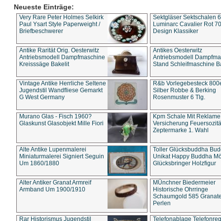
Neueste Einträge:
Very Rare Peter Holmes Selkirk
Sektgläser Sektschalen 
Paul Ysart Style Paperweight /
Luminarc Cavalier Rot 70
Briefbeschwerer
Design Klassiker
Antike Rarität Orig. Oesterwitz
Antikes Oesterwitz
Antriebsmodell Dampfmaschine
Antriebsmodell Dampfma
Kreisssäge Bakelit
Stand Schleifmaschine Ba
Vintage Antike Herrliche Seltene
R&b Vorlegebesteck 800
Jugendstil Wandfliese Gemarkt
Silber Robbe & Berking
G West Germany
Rosenmuster 6 Tlg.
Murano Glas - Fisch 1960?
Kpm Schale Mit Reklame
Glaskunst Glasobjekt Mille Fiori
Versicherung Feuersozitä
Zeptermarke 1. Wahl
Alte Antike Lupenmalerei
Toller Glücksbuddha Bu
Miniaturmalerei Signiert Seguin
Unikat Happy Buddha M
Um 1860/1880
Glücksbringer Holzfigur
Alter Antiker Granat Armreif
MÜnchner Biedermeier
Armband Um 1900/1910
Historische Ohrringe
Schaumgold 585 Granate 
Perlen
Rar Historismus Jugendstil
Telefonablage Telefonreg