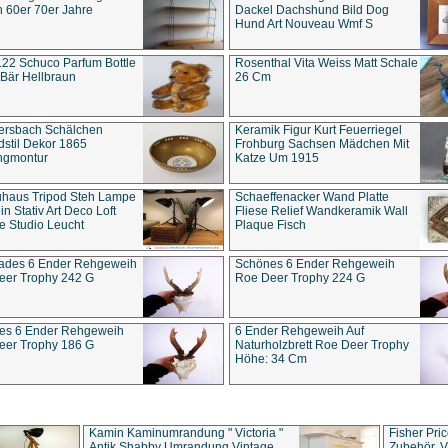
 60er 70er Jahre
Dackel Dachshund Bild Dog
Hund Art Nouveau Wmf S
22 Schuco Parfum Bottle
Rosenthal Vita Weiss Matt Schale
Bär Hellbraun
26 Cm
ersbach Schälchen
Keramik Figur Kurt Feuerriegel
stil Dekor 1865
Frohburg Sachsen Mädchen Mit
ngmontur
Katze Um 1915
uhaus Tripod Steh Lampe
Schaeffenacker Wand Platte
in Stativ Art Deco Loft
Fliese Relief Wandkeramik Wall
e Studio Leucht
Plaque Fisch
ades 6 Ender Rehgeweih
Schönes 6 Ender Rehgeweih
eer Trophy 242 G
Roe Deer Trophy 224 G
es 6 Ender Rehgeweih
6 Ender Rehgeweih Auf
eer Trophy 186 G
Naturholzbrett Roe Deer Trophy
Höhe: 34 Cm
Kamin Kaminumrandung " Victoria "
Fisher Pri
Antik Shabby Umrandung Vintage
Zubehör, V