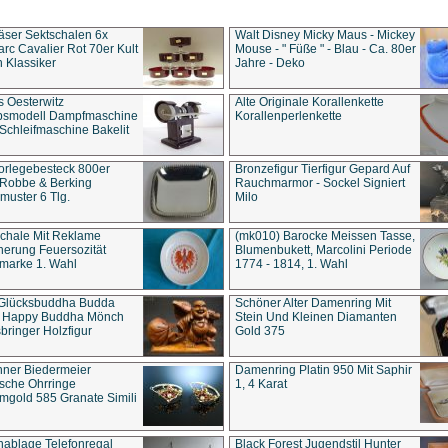
äser Sektschalen 6x
Walt Disney Micky Maus - Mickey
rc Cavalier Rot 70er Kult
Mouse - " Füße " - Blau - Ca. 80er
 Klassiker
Jahre - Deko
s Oesterwitz
Alte Originale Korallenkette
ebsmodell Dampfmaschine
Korallenperlenkette
Schleifmaschine Bakelit
rlegebesteck 800er
Bronzefigur Tierfigur Gepard Auf
 Robbe & Berking
Rauchmarmor - Sockel Signiert
uster 6 Tlg.
Milo
chale Mit Reklame
(mk010) Barocke Meissen Tasse,
herung Feuersozität
Blumenbukett, Marcolini Periode
marke 1. Wahl
1774 - 1814, 1. Wahl
 Glücksbuddha Budda
Schöner Alter Damenring Mit
t Happy Buddha Mönch
Stein Und Kleinen Diamanten
bringer Holzfigur
Gold 375
ner Biedermeier
Damenring Platin 950 Mit Saphir
ische Ohrringe
1, 4 Karat
gold 585 Granate Simili
nablage Telefonregal
Black Forest Jugendstil Hunter