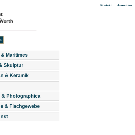
|
Kontakt
Anmelden
 & Maritimes
 & Skulptur
an & Keramik
 & Photographica
he & Flachgewebe
nst