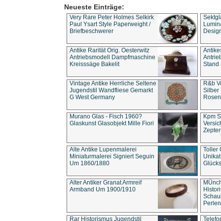
Neueste Einträge:
Very Rare Peter Holmes Selkirk
Sektgl
Paul Ysart Style Paperweight /
Lumina
Briefbeschwerer
Design
Antike Rarität Orig. Oesterwitz
Antike
Antriebsmodell Dampfmaschine
Antri
Kreisssäge Bakelit
Stand 
Vintage Antike Herrliche Seltene
R&b Vo
Jugendstil Wandfliese Gemarkt
Silber
G West Germany
Rosenm
Murano Glas - Fisch 1960?
Kpm S
Glaskunst Glasobjekt Mille Fiori
Versic
Zepter
Alte Antike Lupenmalerei
Toller
Miniaturmalerei Signiert Seguin
Unika
Um 1860/1880
Glücks
Alter Antiker Granat Armreif
MÜnch
Armband Um 1900/1910
Histor
Schaum
Perlen
Rar Historismus Jugendstil
Telefo