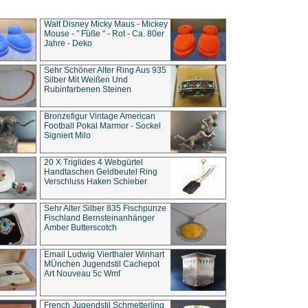
Walt Disney Micky Maus - Mickey
Mouse - " Füße " - Rot - Ca. 80er
Jahre - Deko
Sehr Schöner Alter Ring Aus 935
Silber Mit Weißen Und
Rubinfarbenen Steinen
Bronzefigur Vintage American
Football Pokal Marmor - Sockel
Signiert Milo
20 X Triglides 4 Webgürtel
Handtaschen Geldbeutel Ring
Verschluss Haken Schieber
Sehr Alter Silber 835 Fischpunze
Fischland Bernsteinanhänger
Amber Butterscotch
Email Ludwig Vierthaler Winhart
MÜnchen Jugendstil Cachepot
Art Nouveau 5c Wmf
French Jugendstil Schmetterling