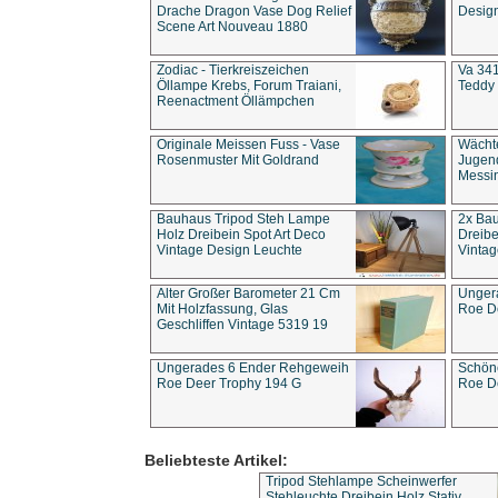
Drache Dragon Vase Dog Relief
Design
Scene Art Nouveau 1880
Zodiac - Tierkreiszeichen
Va 341
Öllampe Krebs, Forum Traiani,
Teddy 
Reenactment Öllämpchen
Originale Meissen Fuss - Vase
Wächt
Rosenmuster Mit Goldrand
Jugend
Messi
Bauhaus Tripod Steh Lampe
2x Ba
Holz Dreibein Spot Art Deco
Dreibe
Vintage Design Leuchte
Vintag
Alter Großer Barometer 21 Cm
Unger
Mit Holzfassung, Glas
Roe D
Geschliffen Vintage 5319 19
Ungerades 6 Ender Rehgeweih
Schön
Roe Deer Trophy 194 G
Roe D
Beliebteste Artikel:
Tripod Stehlampe Scheinwerfer
Stehleuchte Dreibein Holz Stativ