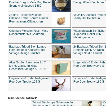
Drache Dragon Vase Dog Relief
Design 60er 70er Jahre
Scene Art Nouveau 1880
Zodiac - Tierkreiszeichen
Va 34122 Schuco Parfum 
Öllampe Krebs, Forum Traiani,
Teddy Bär Hellbraun
Reenactment Öllämpchen
Originale Meissen Fuss - Vase
Wächtersbach Schälche
Rosenmuster Mit Goldrand
Jugendstil Dekor 1865
Messingmontur
Bauhaus Tripod Steh Lampe
2x Bauhaus Tripod Steh
Holz Dreibein Spot Art Deco
Dreibein Stativ Art Deco L
Vintage Design Leuchte
Vintage Studio Leucht
Alter Großer Barometer 21 Cm
Ungerades 6 Ender Reh
Mit Holzfassung, Glas
Roe Deer Trophy 242 G
Geschliffen Vintage 5319 19
Ungerades 6 Ender Rehgeweih
Schönes 6 Ender Rehge
Roe Deer Trophy 194 G
Roe Deer Trophy 186 G
Beliebteste Artikel:
Tripod Stehlampe Scheinwerfer
Ka
Stehleuchte Dreibein Holz Stativ
An