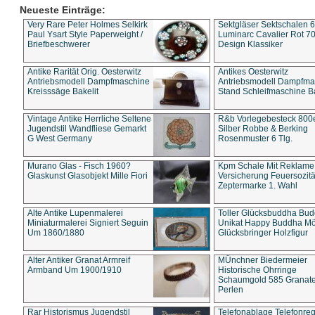
Neueste Einträge:
Very Rare Peter Holmes Selkirk
Sektgläser Sektschalen 
Paul Ysart Style Paperweight /
Luminarc Cavalier Rot 70
Briefbeschwerer
Design Klassiker
Antike Rarität Orig. Oesterwitz
Antikes Oesterwitz
Antriebsmodell Dampfmaschine
Antriebsmodell Dampfma
Kreisssäge Bakelit
Stand Schleifmaschine Ba
Vintage Antike Herrliche Seltene
R&b Vorlegebesteck 800
Jugendstil Wandfliese Gemarkt
Silber Robbe & Berking
G West Germany
Rosenmuster 6 Tlg.
Murano Glas - Fisch 1960?
Kpm Schale Mit Reklame
Glaskunst Glasobjekt Mille Fiori
Versicherung Feuersozitä
Zeptermarke 1. Wahl
Alte Antike Lupenmalerei
Toller Glücksbuddha Bu
Miniaturmalerei Signiert Seguin
Unikat Happy Buddha M
Um 1860/1880
Glücksbringer Holzfigur
Alter Antiker Granat Armreif
MÜnchner Biedermeier
Armband Um 1900/1910
Historische Ohrringe
Schaumgold 585 Granate 
Perlen
Rar Historismus Jugendstil
Telefonablage Telefonreg