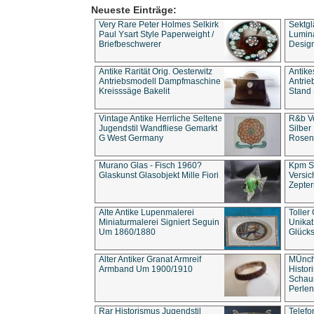
Neueste Einträge:
Very Rare Peter Holmes Selkirk
Sektgl
Paul Ysart Style Paperweight /
Lumina
Briefbeschwerer
Design
Antike Rarität Orig. Oesterwitz
Antike
Antriebsmodell Dampfmaschine
Antri
Kreisssäge Bakelit
Stand 
Vintage Antike Herrliche Seltene
R&b Vo
Jugendstil Wandfliese Gemarkt
Silber
G West Germany
Rosenm
Murano Glas - Fisch 1960?
Kpm S
Glaskunst Glasobjekt Mille Fiori
Versic
Zepter
Alte Antike Lupenmalerei
Toller
Miniaturmalerei Signiert Seguin
Unika
Um 1860/1880
Glücks
Alter Antiker Granat Armreif
MÜnch
Armband Um 1900/1910
Histor
Schaum
Perlen
Rar Historismus Jugendstil
Telefo