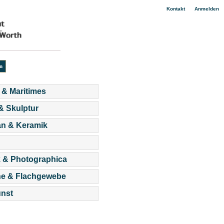
|
Kontakt
Anmelden
 & Maritimes
 & Skulptur
an & Keramik
 & Photographica
he & Flachgewebe
nst