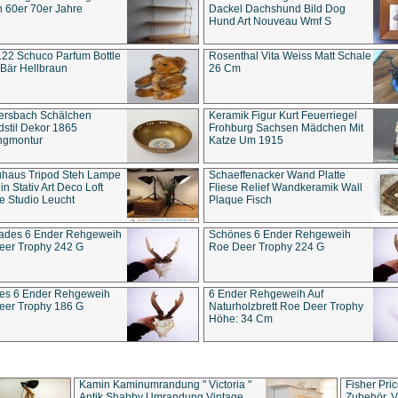
 60er 70er Jahre
Dackel Dachshund Bild Dog
Hund Art Nouveau Wmf S
22 Schuco Parfum Bottle
Rosenthal Vita Weiss Matt Schale
Bär Hellbraun
26 Cm
ersbach Schälchen
Keramik Figur Kurt Feuerriegel
stil Dekor 1865
Frohburg Sachsen Mädchen Mit
ngmontur
Katze Um 1915
uhaus Tripod Steh Lampe
Schaeffenacker Wand Platte
in Stativ Art Deco Loft
Fliese Relief Wandkeramik Wall
e Studio Leucht
Plaque Fisch
ades 6 Ender Rehgeweih
Schönes 6 Ender Rehgeweih
eer Trophy 242 G
Roe Deer Trophy 224 G
es 6 Ender Rehgeweih
6 Ender Rehgeweih Auf
eer Trophy 186 G
Naturholzbrett Roe Deer Trophy
Höhe: 34 Cm
Kamin Kaminumrandung " Victoria "
Fisher Pri
Antik Shabby Umrandung Vintage
Zubehör, V