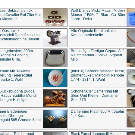
äser Sektschalen 6x
Walt Disney Micky Maus - Mickey
rc Cavalier Rot 70er Kult
Mouse - " Füße " - Blau - Ca. 80er
 Klassiker
Jahre - Deko
s Oesterwitz
Alte Originale Korallenkette
ebsmodell Dampfmaschine
Korallenperlenkette
Schleifmaschine Bakelit
rlegebesteck 800er
Bronzefigur Tierfigur Gepard Auf
 Robbe & Berking
Rauchmarmor - Sockel Signiert
uster 6 Tlg.
Milo
chale Mit Reklame
(mk010) Barocke Meissen Tasse,
herung Feuersozität
Blumenbukett, Marcolini Periode
marke 1. Wahl
1774 - 1814, 1. Wahl
 Glücksbuddha Budda
Schöner Alter Damenring Mit
t Happy Buddha Mönch
Stein Und Kleinen Diamanten
bringer Holzfigur
Gold 375
ner Biedermeier
Damenring Platin 950 Mit Saphir
ische Ohrringe
1, 4 Karat
gold 585 Granate Simili
nablage Telefonregal
Black Forest Jugendstil Hunter