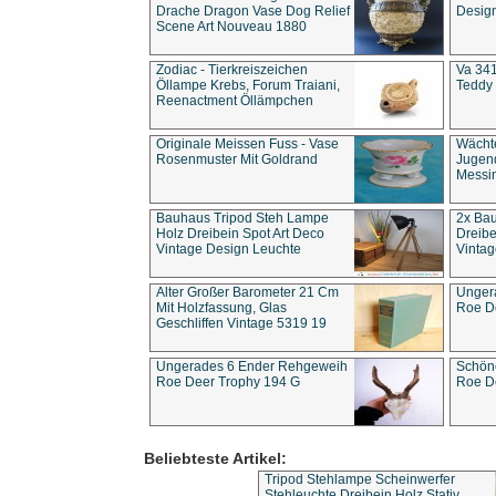
Drache Dragon Vase Dog Relief
Design
Scene Art Nouveau 1880
Zodiac - Tierkreiszeichen
Va 341
Öllampe Krebs, Forum Traiani,
Teddy 
Reenactment Öllämpchen
Originale Meissen Fuss - Vase
Wächt
Rosenmuster Mit Goldrand
Jugend
Messi
Bauhaus Tripod Steh Lampe
2x Ba
Holz Dreibein Spot Art Deco
Dreibe
Vintage Design Leuchte
Vintag
Alter Großer Barometer 21 Cm
Unger
Mit Holzfassung, Glas
Roe D
Geschliffen Vintage 5319 19
Ungerades 6 Ender Rehgeweih
Schön
Roe Deer Trophy 194 G
Roe D
Beliebteste Artikel:
Tripod Stehlampe Scheinwerfer
Stehleuchte Dreibein Holz Stativ