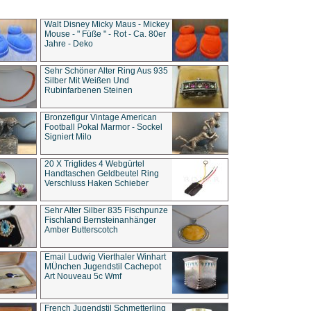
Walt Disney Micky Maus - Mickey
Mouse - " Füße " - Rot - Ca. 80er
Jahre - Deko
Sehr Schöner Alter Ring Aus 935
Silber Mit Weißen Und
Rubinfarbenen Steinen
Bronzefigur Vintage American
Football Pokal Marmor - Sockel
Signiert Milo
20 X Triglides 4 Webgürtel
Handtaschen Geldbeutel Ring
Verschluss Haken Schieber
Sehr Alter Silber 835 Fischpunze
Fischland Bernsteinanhänger
Amber Butterscotch
Email Ludwig Vierthaler Winhart
MÜnchen Jugendstil Cachepot
Art Nouveau 5c Wmf
French Jugendstil Schmetterling