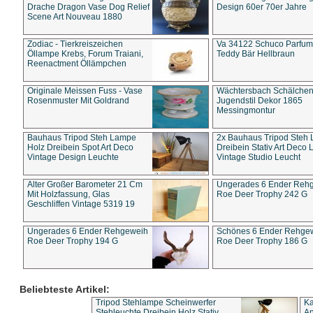
Drache Dragon Vase Dog Relief
Design 60er 70er Jahre
Scene Art Nouveau 1880
Zodiac - Tierkreiszeichen
Va 34122 Schuco Parfum 
Öllampe Krebs, Forum Traiani,
Teddy Bär Hellbraun
Reenactment Öllämpchen
Originale Meissen Fuss - Vase
Wächtersbach Schälche
Rosenmuster Mit Goldrand
Jugendstil Dekor 1865
Messingmontur
Bauhaus Tripod Steh Lampe
2x Bauhaus Tripod Steh
Holz Dreibein Spot Art Deco
Dreibein Stativ Art Deco L
Vintage Design Leuchte
Vintage Studio Leucht
Alter Großer Barometer 21 Cm
Ungerades 6 Ender Reh
Mit Holzfassung, Glas
Roe Deer Trophy 242 G
Geschliffen Vintage 5319 19
Ungerades 6 Ender Rehgeweih
Schönes 6 Ender Rehge
Roe Deer Trophy 194 G
Roe Deer Trophy 186 G
Beliebteste Artikel:
Tripod Stehlampe Scheinwerfer
Ka
Stehleuchte Dreibein Holz Stativ
An