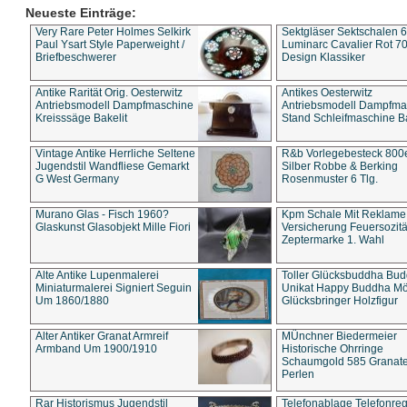
Neueste Einträge:
Very Rare Peter Holmes Selkirk
Sektgläser Sektschalen 
Paul Ysart Style Paperweight /
Luminarc Cavalier Rot 70
Briefbeschwerer
Design Klassiker
Antike Rarität Orig. Oesterwitz
Antikes Oesterwitz
Antriebsmodell Dampfmaschine
Antriebsmodell Dampfma
Kreisssäge Bakelit
Stand Schleifmaschine Ba
Vintage Antike Herrliche Seltene
R&b Vorlegebesteck 800
Jugendstil Wandfliese Gemarkt
Silber Robbe & Berking
G West Germany
Rosenmuster 6 Tlg.
Murano Glas - Fisch 1960?
Kpm Schale Mit Reklame
Glaskunst Glasobjekt Mille Fiori
Versicherung Feuersozitä
Zeptermarke 1. Wahl
Alte Antike Lupenmalerei
Toller Glücksbuddha Bu
Miniaturmalerei Signiert Seguin
Unikat Happy Buddha M
Um 1860/1880
Glücksbringer Holzfigur
Alter Antiker Granat Armreif
MÜnchner Biedermeier
Armband Um 1900/1910
Historische Ohrringe
Schaumgold 585 Granate 
Perlen
Rar Historismus Jugendstil
Telefonablage Telefonreg