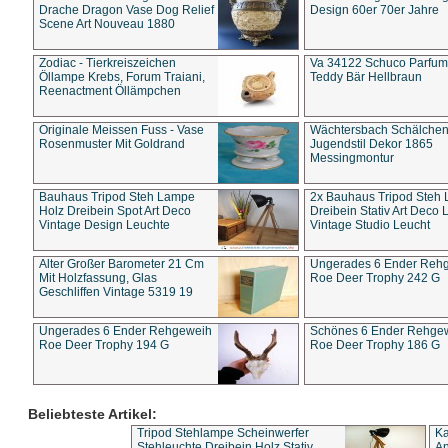
Drache Dragon Vase Dog Relief
Design 60er 70er Jahre
Scene Art Nouveau 1880
Zodiac - Tierkreiszeichen
Va 34122 Schuco Parfum 
Öllampe Krebs, Forum Traiani,
Teddy Bär Hellbraun
Reenactment Öllämpchen
Originale Meissen Fuss - Vase
Wächtersbach Schälche
Rosenmuster Mit Goldrand
Jugendstil Dekor 1865
Messingmontur
Bauhaus Tripod Steh Lampe
2x Bauhaus Tripod Steh
Holz Dreibein Spot Art Deco
Dreibein Stativ Art Deco L
Vintage Design Leuchte
Vintage Studio Leucht
Alter Großer Barometer 21 Cm
Ungerades 6 Ender Reh
Mit Holzfassung, Glas
Roe Deer Trophy 242 G
Geschliffen Vintage 5319 19
Ungerades 6 Ender Rehgeweih
Schönes 6 Ender Rehge
Roe Deer Trophy 194 G
Roe Deer Trophy 186 G
Beliebteste Artikel:
Tripod Stehlampe Scheinwerfer
Ka
Stehleuchte Dreibein Holz Stativ
An