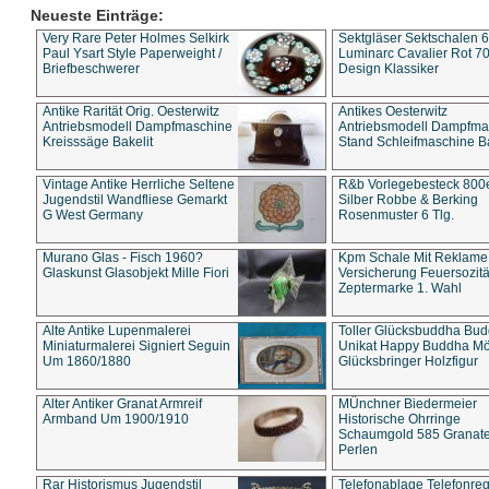
Neueste Einträge:
Very Rare Peter Holmes Selkirk
Sektgläser Sektschalen 
Paul Ysart Style Paperweight /
Luminarc Cavalier Rot 70
Briefbeschwerer
Design Klassiker
Antike Rarität Orig. Oesterwitz
Antikes Oesterwitz
Antriebsmodell Dampfmaschine
Antriebsmodell Dampfma
Kreisssäge Bakelit
Stand Schleifmaschine Ba
Vintage Antike Herrliche Seltene
R&b Vorlegebesteck 800
Jugendstil Wandfliese Gemarkt
Silber Robbe & Berking
G West Germany
Rosenmuster 6 Tlg.
Murano Glas - Fisch 1960?
Kpm Schale Mit Reklame
Glaskunst Glasobjekt Mille Fiori
Versicherung Feuersozitä
Zeptermarke 1. Wahl
Alte Antike Lupenmalerei
Toller Glücksbuddha Bu
Miniaturmalerei Signiert Seguin
Unikat Happy Buddha M
Um 1860/1880
Glücksbringer Holzfigur
Alter Antiker Granat Armreif
MÜnchner Biedermeier
Armband Um 1900/1910
Historische Ohrringe
Schaumgold 585 Granate 
Perlen
Rar Historismus Jugendstil
Telefonablage Telefonreg