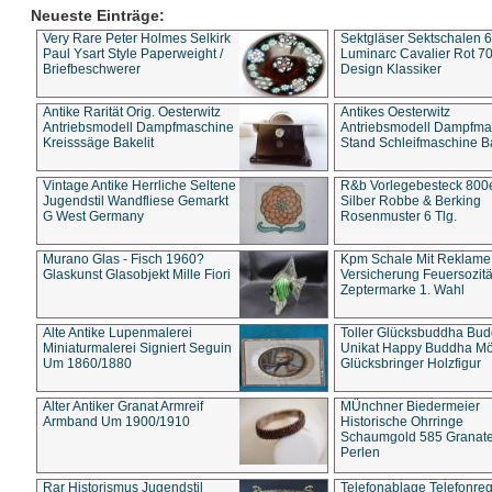
Neueste Einträge:
Very Rare Peter Holmes Selkirk
Sektgläser Sektschalen 
Paul Ysart Style Paperweight /
Luminarc Cavalier Rot 70
Briefbeschwerer
Design Klassiker
Antike Rarität Orig. Oesterwitz
Antikes Oesterwitz
Antriebsmodell Dampfmaschine
Antriebsmodell Dampfma
Kreisssäge Bakelit
Stand Schleifmaschine Ba
Vintage Antike Herrliche Seltene
R&b Vorlegebesteck 800
Jugendstil Wandfliese Gemarkt
Silber Robbe & Berking
G West Germany
Rosenmuster 6 Tlg.
Murano Glas - Fisch 1960?
Kpm Schale Mit Reklame
Glaskunst Glasobjekt Mille Fiori
Versicherung Feuersozitä
Zeptermarke 1. Wahl
Alte Antike Lupenmalerei
Toller Glücksbuddha Bu
Miniaturmalerei Signiert Seguin
Unikat Happy Buddha M
Um 1860/1880
Glücksbringer Holzfigur
Alter Antiker Granat Armreif
MÜnchner Biedermeier
Armband Um 1900/1910
Historische Ohrringe
Schaumgold 585 Granate 
Perlen
Rar Historismus Jugendstil
Telefonablage Telefonreg