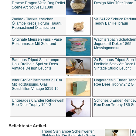
Drache Dragon Vase Dog Relief
Design 60er 70er Jahre
Scene Art Nouveau 1880
Zodiac - Tierkreiszeichen
Va 34122 Schuco Parfum 
Öllampe Krebs, Forum Traiani,
Teddy Bär Hellbraun
Reenactment Öllämpchen
Originale Meissen Fuss - Vase
Wächtersbach Schälche
Rosenmuster Mit Goldrand
Jugendstil Dekor 1865
Messingmontur
Bauhaus Tripod Steh Lampe
2x Bauhaus Tripod Steh
Holz Dreibein Spot Art Deco
Dreibein Stativ Art Deco L
Vintage Design Leuchte
Vintage Studio Leucht
Alter Großer Barometer 21 Cm
Ungerades 6 Ender Reh
Mit Holzfassung, Glas
Roe Deer Trophy 242 G
Geschliffen Vintage 5319 19
Ungerades 6 Ender Rehgeweih
Schönes 6 Ender Rehge
Roe Deer Trophy 194 G
Roe Deer Trophy 186 G
Beliebteste Artikel:
Tripod Stehlampe Scheinwerfer
Ka
Stehleuchte Dreibein Holz Stativ
An