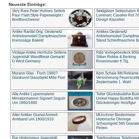
Neueste Einträge:
Very Rare Peter Holmes Selkirk
Sektgläser Sektschalen 
Paul Ysart Style Paperweight /
Luminarc Cavalier Rot 70
Briefbeschwerer
Design Klassiker
Antike Rarität Orig. Oesterwitz
Antikes Oesterwitz
Antriebsmodell Dampfmaschine
Antriebsmodell Dampfma
Kreisssäge Bakelit
Stand Schleifmaschine Ba
Vintage Antike Herrliche Seltene
R&b Vorlegebesteck 800
Jugendstil Wandfliese Gemarkt
Silber Robbe & Berking
G West Germany
Rosenmuster 6 Tlg.
Murano Glas - Fisch 1960?
Kpm Schale Mit Reklame
Glaskunst Glasobjekt Mille Fiori
Versicherung Feuersozitä
Zeptermarke 1. Wahl
Alte Antike Lupenmalerei
Toller Glücksbuddha Bu
Miniaturmalerei Signiert Seguin
Unikat Happy Buddha M
Um 1860/1880
Glücksbringer Holzfigur
Alter Antiker Granat Armreif
MÜnchner Biedermeier
Armband Um 1900/1910
Historische Ohrringe
Schaumgold 585 Granate 
Perlen
Rar Historismus Jugendstil
Telefonablage Telefonreg