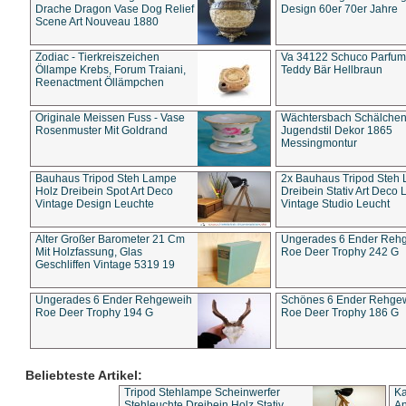
Drache Dragon Vase Dog Relief
Design 60er 70er Jahre
Scene Art Nouveau 1880
Zodiac - Tierkreiszeichen
Va 34122 Schuco Parfum 
Öllampe Krebs, Forum Traiani,
Teddy Bär Hellbraun
Reenactment Öllämpchen
Originale Meissen Fuss - Vase
Wächtersbach Schälche
Rosenmuster Mit Goldrand
Jugendstil Dekor 1865
Messingmontur
Bauhaus Tripod Steh Lampe
2x Bauhaus Tripod Steh
Holz Dreibein Spot Art Deco
Dreibein Stativ Art Deco L
Vintage Design Leuchte
Vintage Studio Leucht
Alter Großer Barometer 21 Cm
Ungerades 6 Ender Reh
Mit Holzfassung, Glas
Roe Deer Trophy 242 G
Geschliffen Vintage 5319 19
Ungerades 6 Ender Rehgeweih
Schönes 6 Ender Rehge
Roe Deer Trophy 194 G
Roe Deer Trophy 186 G
Beliebteste Artikel:
Tripod Stehlampe Scheinwerfer
Ka
Stehleuchte Dreibein Holz Stativ
An