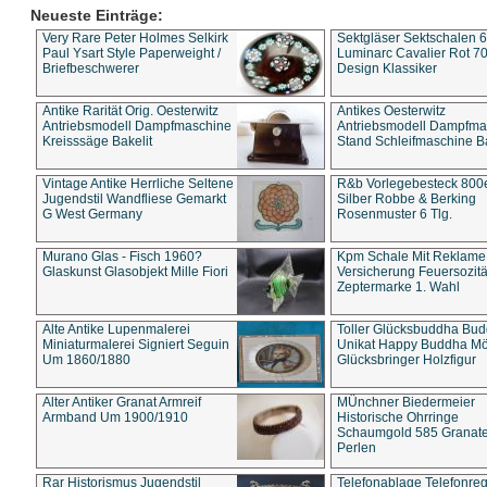
Neueste Einträge:
Very Rare Peter Holmes Selkirk
Sektgläser Sektschalen 
Paul Ysart Style Paperweight /
Luminarc Cavalier Rot 70
Briefbeschwerer
Design Klassiker
Antike Rarität Orig. Oesterwitz
Antikes Oesterwitz
Antriebsmodell Dampfmaschine
Antriebsmodell Dampfma
Kreisssäge Bakelit
Stand Schleifmaschine Ba
Vintage Antike Herrliche Seltene
R&b Vorlegebesteck 800
Jugendstil Wandfliese Gemarkt
Silber Robbe & Berking
G West Germany
Rosenmuster 6 Tlg.
Murano Glas - Fisch 1960?
Kpm Schale Mit Reklame
Glaskunst Glasobjekt Mille Fiori
Versicherung Feuersozitä
Zeptermarke 1. Wahl
Alte Antike Lupenmalerei
Toller Glücksbuddha Bu
Miniaturmalerei Signiert Seguin
Unikat Happy Buddha M
Um 1860/1880
Glücksbringer Holzfigur
Alter Antiker Granat Armreif
MÜnchner Biedermeier
Armband Um 1900/1910
Historische Ohrringe
Schaumgold 585 Granate 
Perlen
Rar Historismus Jugendstil
Telefonablage Telefonreg