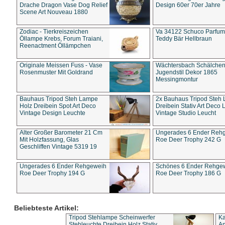
Drache Dragon Vase Dog Relief
Design 60er 70er Jahre
Scene Art Nouveau 1880
Zodiac - Tierkreiszeichen
Va 34122 Schuco Parfum 
Öllampe Krebs, Forum Traiani,
Teddy Bär Hellbraun
Reenactment Öllämpchen
Originale Meissen Fuss - Vase
Wächtersbach Schälche
Rosenmuster Mit Goldrand
Jugendstil Dekor 1865
Messingmontur
Bauhaus Tripod Steh Lampe
2x Bauhaus Tripod Steh
Holz Dreibein Spot Art Deco
Dreibein Stativ Art Deco L
Vintage Design Leuchte
Vintage Studio Leucht
Alter Großer Barometer 21 Cm
Ungerades 6 Ender Reh
Mit Holzfassung, Glas
Roe Deer Trophy 242 G
Geschliffen Vintage 5319 19
Ungerades 6 Ender Rehgeweih
Schönes 6 Ender Rehge
Roe Deer Trophy 194 G
Roe Deer Trophy 186 G
Beliebteste Artikel:
Tripod Stehlampe Scheinwerfer
Ka
Stehleuchte Dreibein Holz Stativ
An