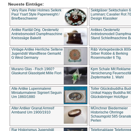
Neueste Einträge:
Very Rare Peter Holmes Selkirk
Sektgläser Sektschalen 
Paul Ysart Style Paperweight /
Luminarc Cavalier Rot 70
Briefbeschwerer
Design Klassiker
Antike Rarität Orig. Oesterwitz
Antikes Oesterwitz
Antriebsmodell Dampfmaschine
Antriebsmodell Dampfma
Kreisssäge Bakelit
Stand Schleifmaschine Ba
Vintage Antike Herrliche Seltene
R&b Vorlegebesteck 800
Jugendstil Wandfliese Gemarkt
Silber Robbe & Berking
G West Germany
Rosenmuster 6 Tlg.
Murano Glas - Fisch 1960?
Kpm Schale Mit Reklame
Glaskunst Glasobjekt Mille Fiori
Versicherung Feuersozitä
Zeptermarke 1. Wahl
Alte Antike Lupenmalerei
Toller Glücksbuddha Bu
Miniaturmalerei Signiert Seguin
Unikat Happy Buddha M
Um 1860/1880
Glücksbringer Holzfigur
Alter Antiker Granat Armreif
MÜnchner Biedermeier
Armband Um 1900/1910
Historische Ohrringe
Schaumgold 585 Granate 
Perlen
Rar Historismus Jugendstil
Telefonablage Telefonreg