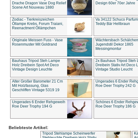
Drache Dragon Vase Dog Relief
Design 60er 70er Jahre
Scene Art Nouveau 1880
Zodiac - Tierkreiszeichen
Va 34122 Schuco Parfum 
Öllampe Krebs, Forum Traiani,
Teddy Bär Hellbraun
Reenactment Öllämpchen
Originale Meissen Fuss - Vase
Wächtersbach Schälche
Rosenmuster Mit Goldrand
Jugendstil Dekor 1865
Messingmontur
Bauhaus Tripod Steh Lampe
2x Bauhaus Tripod Steh
Holz Dreibein Spot Art Deco
Dreibein Stativ Art Deco L
Vintage Design Leuchte
Vintage Studio Leucht
Alter Großer Barometer 21 Cm
Ungerades 6 Ender Reh
Mit Holzfassung, Glas
Roe Deer Trophy 242 G
Geschliffen Vintage 5319 19
Ungerades 6 Ender Rehgeweih
Schönes 6 Ender Rehge
Roe Deer Trophy 194 G
Roe Deer Trophy 186 G
Beliebteste Artikel:
Tripod Stehlampe Scheinwerfer
Ka
Stehleuchte Dreibein Holz Stativ
An