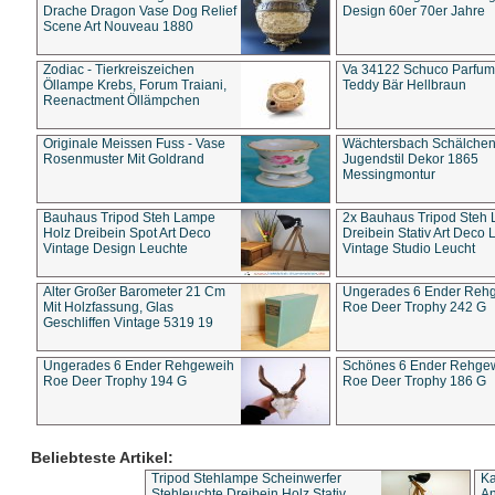
Drache Dragon Vase Dog Relief
Design 60er 70er Jahre
Scene Art Nouveau 1880
Zodiac - Tierkreiszeichen
Va 34122 Schuco Parfum 
Öllampe Krebs, Forum Traiani,
Teddy Bär Hellbraun
Reenactment Öllämpchen
Originale Meissen Fuss - Vase
Wächtersbach Schälche
Rosenmuster Mit Goldrand
Jugendstil Dekor 1865
Messingmontur
Bauhaus Tripod Steh Lampe
2x Bauhaus Tripod Steh
Holz Dreibein Spot Art Deco
Dreibein Stativ Art Deco L
Vintage Design Leuchte
Vintage Studio Leucht
Alter Großer Barometer 21 Cm
Ungerades 6 Ender Reh
Mit Holzfassung, Glas
Roe Deer Trophy 242 G
Geschliffen Vintage 5319 19
Ungerades 6 Ender Rehgeweih
Schönes 6 Ender Rehge
Roe Deer Trophy 194 G
Roe Deer Trophy 186 G
Beliebteste Artikel:
Tripod Stehlampe Scheinwerfer
Ka
Stehleuchte Dreibein Holz Stativ
An