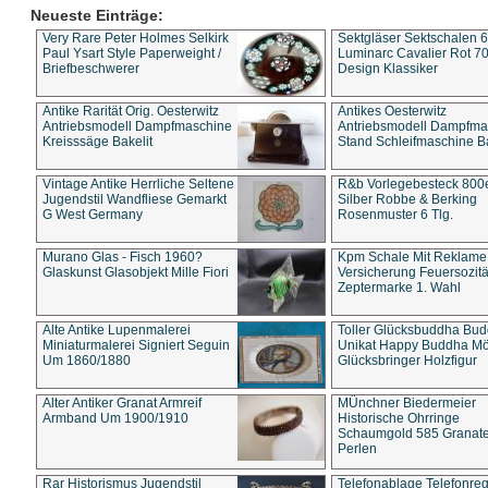
Neueste Einträge:
Very Rare Peter Holmes Selkirk
Sektgläser Sektschalen 
Paul Ysart Style Paperweight /
Luminarc Cavalier Rot 70
Briefbeschwerer
Design Klassiker
Antike Rarität Orig. Oesterwitz
Antikes Oesterwitz
Antriebsmodell Dampfmaschine
Antriebsmodell Dampfma
Kreisssäge Bakelit
Stand Schleifmaschine Ba
Vintage Antike Herrliche Seltene
R&b Vorlegebesteck 800
Jugendstil Wandfliese Gemarkt
Silber Robbe & Berking
G West Germany
Rosenmuster 6 Tlg.
Murano Glas - Fisch 1960?
Kpm Schale Mit Reklame
Glaskunst Glasobjekt Mille Fiori
Versicherung Feuersozitä
Zeptermarke 1. Wahl
Alte Antike Lupenmalerei
Toller Glücksbuddha Bu
Miniaturmalerei Signiert Seguin
Unikat Happy Buddha M
Um 1860/1880
Glücksbringer Holzfigur
Alter Antiker Granat Armreif
MÜnchner Biedermeier
Armband Um 1900/1910
Historische Ohrringe
Schaumgold 585 Granate 
Perlen
Rar Historismus Jugendstil
Telefonablage Telefonreg