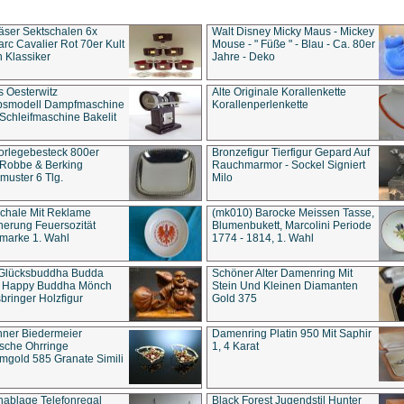
äser Sektschalen 6x
Walt Disney Micky Maus - Mickey
rc Cavalier Rot 70er Kult
Mouse - " Füße " - Blau - Ca. 80er
 Klassiker
Jahre - Deko
s Oesterwitz
Alte Originale Korallenkette
ebsmodell Dampfmaschine
Korallenperlenkette
Schleifmaschine Bakelit
rlegebesteck 800er
Bronzefigur Tierfigur Gepard Auf
 Robbe & Berking
Rauchmarmor - Sockel Signiert
uster 6 Tlg.
Milo
chale Mit Reklame
(mk010) Barocke Meissen Tasse,
herung Feuersozität
Blumenbukett, Marcolini Periode
marke 1. Wahl
1774 - 1814, 1. Wahl
 Glücksbuddha Budda
Schöner Alter Damenring Mit
t Happy Buddha Mönch
Stein Und Kleinen Diamanten
bringer Holzfigur
Gold 375
ner Biedermeier
Damenring Platin 950 Mit Saphir
ische Ohrringe
1, 4 Karat
gold 585 Granate Simili
nablage Telefonregal
Black Forest Jugendstil Hunter