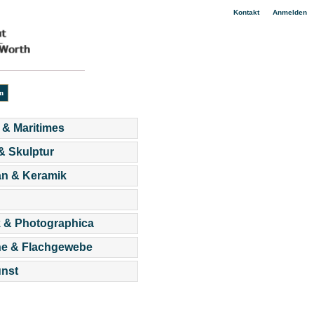
|
Kontakt
Anmelden
 & Maritimes
 & Skulptur
an & Keramik
 & Photographica
he & Flachgewebe
nst