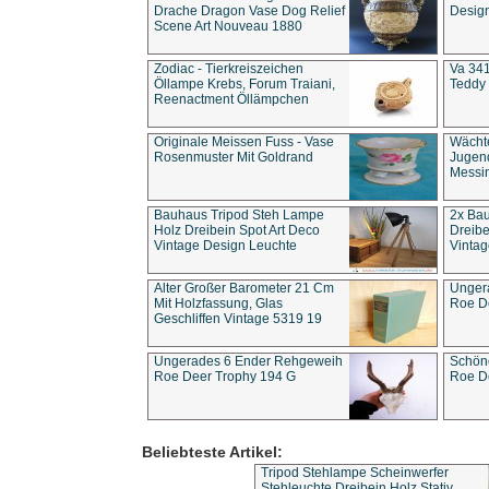
Drache Dragon Vase Dog Relief
Design
Scene Art Nouveau 1880
Zodiac - Tierkreiszeichen
Va 341
Öllampe Krebs, Forum Traiani,
Teddy 
Reenactment Öllämpchen
Originale Meissen Fuss - Vase
Wächt
Rosenmuster Mit Goldrand
Jugend
Messi
Bauhaus Tripod Steh Lampe
2x Ba
Holz Dreibein Spot Art Deco
Dreibe
Vintage Design Leuchte
Vintag
Alter Großer Barometer 21 Cm
Unger
Mit Holzfassung, Glas
Roe D
Geschliffen Vintage 5319 19
Ungerades 6 Ender Rehgeweih
Schön
Roe Deer Trophy 194 G
Roe D
Beliebteste Artikel:
Tripod Stehlampe Scheinwerfer
Stehleuchte Dreibein Holz Stativ