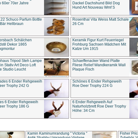
 60er 70er Jahre
Dackel Dachshund Bild Dog
Hund Art Nouveau Wmf S
22 Schuco Parfum Bottle
Rosenthal Vita Weiss Matt Schale
Bär Hellbraun
26 Cm
ersbach Schälchen
Keramik Figur Kurt Feuerriegel
stil Dekor 1865
Frohburg Sachsen Mädchen Mit
ngmontur
Katze Um 1915
uhaus Tripod Steh Lampe
Schaeffenacker Wand Platte
in Stativ Art Deco Loft
Fliese Relief Wandkeramik Wall
e Studio Leucht
Plaque Fisch
ades 6 Ender Rehgeweih
Schönes 6 Ender Rehgeweih
eer Trophy 242 G
Roe Deer Trophy 224 G
es 6 Ender Rehgeweih
6 Ender Rehgeweih Auf
eer Trophy 186 G
Naturholzbrett Roe Deer Trophy
Höhe: 34 Cm
Kamin Kaminumrandung " Victoria "
Fisher Pri
Antik Shabby Umrandung Vintage
Zubehör, V