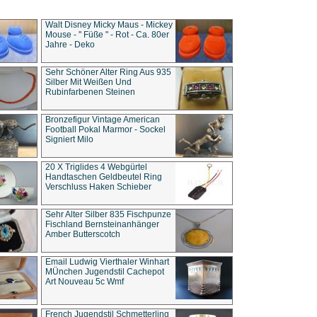
Walt Disney Micky Maus - Mickey
Mouse - " Füße " - Rot - Ca. 80er
Jahre - Deko
Sehr Schöner Alter Ring Aus 935
Silber Mit Weißen Und
Rubinfarbenen Steinen
Bronzefigur Vintage American
Football Pokal Marmor - Sockel
Signiert Milo
20 X Triglides 4 Webgürtel
Handtaschen Geldbeutel Ring
Verschluss Haken Schieber
Sehr Alter Silber 835 Fischpunze
Fischland Bernsteinanhänger
Amber Butterscotch
Email Ludwig Vierthaler Winhart
MÜnchen Jugendstil Cachepot
Art Nouveau 5c Wmf
French Jugendstil Schmetterling