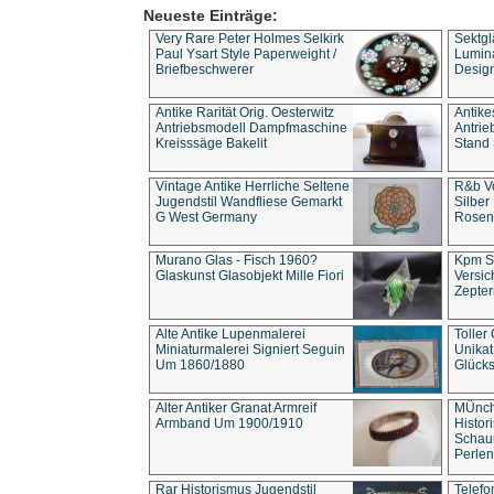
Neueste Einträge:
Very Rare Peter Holmes Selkirk
Sektgl
Paul Ysart Style Paperweight /
Lumina
Briefbeschwerer
Design
Antike Rarität Orig. Oesterwitz
Antike
Antriebsmodell Dampfmaschine
Antri
Kreisssäge Bakelit
Stand 
Vintage Antike Herrliche Seltene
R&b Vo
Jugendstil Wandfliese Gemarkt
Silber
G West Germany
Rosenm
Murano Glas - Fisch 1960?
Kpm S
Glaskunst Glasobjekt Mille Fiori
Versic
Zepter
Alte Antike Lupenmalerei
Toller
Miniaturmalerei Signiert Seguin
Unika
Um 1860/1880
Glücks
Alter Antiker Granat Armreif
MÜnch
Armband Um 1900/1910
Histor
Schaum
Perlen
Rar Historismus Jugendstil
Telefo