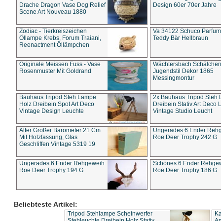
Drache Dragon Vase Dog Relief
Design 60er 70er Jahre
Scene Art Nouveau 1880
Zodiac - Tierkreiszeichen
Va 34122 Schuco Parfum 
Öllampe Krebs, Forum Traiani,
Teddy Bär Hellbraun
Reenactment Öllämpchen
Originale Meissen Fuss - Vase
Wächtersbach Schälche
Rosenmuster Mit Goldrand
Jugendstil Dekor 1865
Messingmontur
Bauhaus Tripod Steh Lampe
2x Bauhaus Tripod Steh
Holz Dreibein Spot Art Deco
Dreibein Stativ Art Deco L
Vintage Design Leuchte
Vintage Studio Leucht
Alter Großer Barometer 21 Cm
Ungerades 6 Ender Reh
Mit Holzfassung, Glas
Roe Deer Trophy 242 G
Geschliffen Vintage 5319 19
Ungerades 6 Ender Rehgeweih
Schönes 6 Ender Rehge
Roe Deer Trophy 194 G
Roe Deer Trophy 186 G
Beliebteste Artikel:
Tripod Stehlampe Scheinwerfer
Ka
Stehleuchte Dreibein Holz Stativ
An