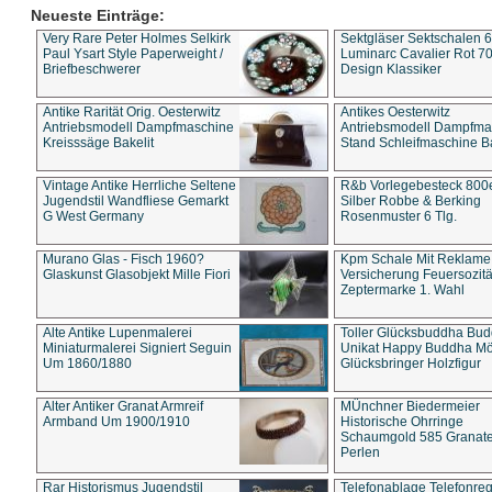
Neueste Einträge:
Very Rare Peter Holmes Selkirk
Sektgläser Sektschalen 
Paul Ysart Style Paperweight /
Luminarc Cavalier Rot 70
Briefbeschwerer
Design Klassiker
Antike Rarität Orig. Oesterwitz
Antikes Oesterwitz
Antriebsmodell Dampfmaschine
Antriebsmodell Dampfma
Kreisssäge Bakelit
Stand Schleifmaschine Ba
Vintage Antike Herrliche Seltene
R&b Vorlegebesteck 800
Jugendstil Wandfliese Gemarkt
Silber Robbe & Berking
G West Germany
Rosenmuster 6 Tlg.
Murano Glas - Fisch 1960?
Kpm Schale Mit Reklame
Glaskunst Glasobjekt Mille Fiori
Versicherung Feuersozitä
Zeptermarke 1. Wahl
Alte Antike Lupenmalerei
Toller Glücksbuddha Bu
Miniaturmalerei Signiert Seguin
Unikat Happy Buddha M
Um 1860/1880
Glücksbringer Holzfigur
Alter Antiker Granat Armreif
MÜnchner Biedermeier
Armband Um 1900/1910
Historische Ohrringe
Schaumgold 585 Granate 
Perlen
Rar Historismus Jugendstil
Telefonablage Telefonreg