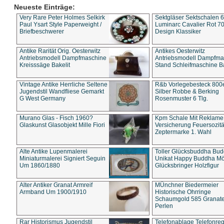
Neueste Einträge:
Very Rare Peter Holmes Selkirk
Sektgläser Sektschalen 
Paul Ysart Style Paperweight /
Luminarc Cavalier Rot 70
Briefbeschwerer
Design Klassiker
Antike Rarität Orig. Oesterwitz
Antikes Oesterwitz
Antriebsmodell Dampfmaschine
Antriebsmodell Dampfma
Kreisssäge Bakelit
Stand Schleifmaschine Ba
Vintage Antike Herrliche Seltene
R&b Vorlegebesteck 800
Jugendstil Wandfliese Gemarkt
Silber Robbe & Berking
G West Germany
Rosenmuster 6 Tlg.
Murano Glas - Fisch 1960?
Kpm Schale Mit Reklame
Glaskunst Glasobjekt Mille Fiori
Versicherung Feuersozitä
Zeptermarke 1. Wahl
Alte Antike Lupenmalerei
Toller Glücksbuddha Bu
Miniaturmalerei Signiert Seguin
Unikat Happy Buddha M
Um 1860/1880
Glücksbringer Holzfigur
Alter Antiker Granat Armreif
MÜnchner Biedermeier
Armband Um 1900/1910
Historische Ohrringe
Schaumgold 585 Granate 
Perlen
Rar Historismus Jugendstil
Telefonablage Telefonreg