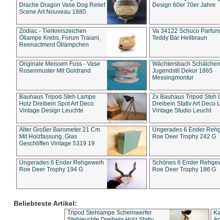
Drache Dragon Vase Dog Relief
Design 60er 70er Jahre
Scene Art Nouveau 1880
Zodiac - Tierkreiszeichen
Va 34122 Schuco Parfum 
Öllampe Krebs, Forum Traiani,
Teddy Bär Hellbraun
Reenactment Öllämpchen
Originale Meissen Fuss - Vase
Wächtersbach Schälche
Rosenmuster Mit Goldrand
Jugendstil Dekor 1865
Messingmontur
Bauhaus Tripod Steh Lampe
2x Bauhaus Tripod Steh
Holz Dreibein Spot Art Deco
Dreibein Stativ Art Deco L
Vintage Design Leuchte
Vintage Studio Leucht
Alter Großer Barometer 21 Cm
Ungerades 6 Ender Reh
Mit Holzfassung, Glas
Roe Deer Trophy 242 G
Geschliffen Vintage 5319 19
Ungerades 6 Ender Rehgeweih
Schönes 6 Ender Rehge
Roe Deer Trophy 194 G
Roe Deer Trophy 186 G
Beliebteste Artikel:
Tripod Stehlampe Scheinwerfer
Ka
Stehleuchte Dreibein Holz Stativ
An