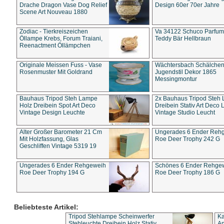
Drache Dragon Vase Dog Relief
Design 60er 70er Jahre
Scene Art Nouveau 1880
Zodiac - Tierkreiszeichen
Va 34122 Schuco Parfum 
Öllampe Krebs, Forum Traiani,
Teddy Bär Hellbraun
Reenactment Öllämpchen
Originale Meissen Fuss - Vase
Wächtersbach Schälche
Rosenmuster Mit Goldrand
Jugendstil Dekor 1865
Messingmontur
Bauhaus Tripod Steh Lampe
2x Bauhaus Tripod Steh
Holz Dreibein Spot Art Deco
Dreibein Stativ Art Deco L
Vintage Design Leuchte
Vintage Studio Leucht
Alter Großer Barometer 21 Cm
Ungerades 6 Ender Reh
Mit Holzfassung, Glas
Roe Deer Trophy 242 G
Geschliffen Vintage 5319 19
Ungerades 6 Ender Rehgeweih
Schönes 6 Ender Rehge
Roe Deer Trophy 194 G
Roe Deer Trophy 186 G
Beliebteste Artikel:
Tripod Stehlampe Scheinwerfer
Ka
Stehleuchte Dreibein Holz Stativ
An