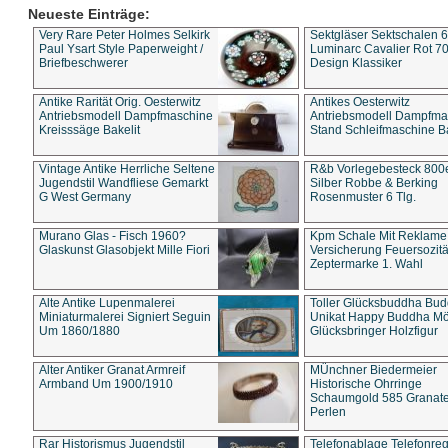
Neueste Einträge:
Very Rare Peter Holmes Selkirk
Sektgläser Sektschalen 
Paul Ysart Style Paperweight /
Luminarc Cavalier Rot 70
Briefbeschwerer
Design Klassiker
Antike Rarität Orig. Oesterwitz
Antikes Oesterwitz
Antriebsmodell Dampfmaschine
Antriebsmodell Dampfma
Kreisssäge Bakelit
Stand Schleifmaschine Ba
Vintage Antike Herrliche Seltene
R&b Vorlegebesteck 800
Jugendstil Wandfliese Gemarkt
Silber Robbe & Berking
G West Germany
Rosenmuster 6 Tlg.
Murano Glas - Fisch 1960?
Kpm Schale Mit Reklame
Glaskunst Glasobjekt Mille Fiori
Versicherung Feuersozitä
Zeptermarke 1. Wahl
Alte Antike Lupenmalerei
Toller Glücksbuddha Bu
Miniaturmalerei Signiert Seguin
Unikat Happy Buddha M
Um 1860/1880
Glücksbringer Holzfigur
Alter Antiker Granat Armreif
MÜnchner Biedermeier
Armband Um 1900/1910
Historische Ohrringe
Schaumgold 585 Granate 
Perlen
Rar Historismus Jugendstil
Telefonablage Telefonreg