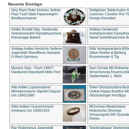
Neueste Einträge:
Very Rare Peter Holmes Selkirk
Sektgläser Sektschalen 
Paul Ysart Style Paperweight /
Luminarc Cavalier Rot 70
Briefbeschwerer
Design Klassiker
Antike Rarität Orig. Oesterwitz
Antikes Oesterwitz
Antriebsmodell Dampfmaschine
Antriebsmodell Dampfma
Kreisssäge Bakelit
Stand Schleifmaschine Ba
Vintage Antike Herrliche Seltene
R&b Vorlegebesteck 800
Jugendstil Wandfliese Gemarkt
Silber Robbe & Berking
G West Germany
Rosenmuster 6 Tlg.
Murano Glas - Fisch 1960?
Kpm Schale Mit Reklame
Glaskunst Glasobjekt Mille Fiori
Versicherung Feuersozitä
Zeptermarke 1. Wahl
Alte Antike Lupenmalerei
Toller Glücksbuddha Bu
Miniaturmalerei Signiert Seguin
Unikat Happy Buddha M
Um 1860/1880
Glücksbringer Holzfigur
Alter Antiker Granat Armreif
MÜnchner Biedermeier
Armband Um 1900/1910
Historische Ohrringe
Schaumgold 585 Granate 
Perlen
Rar Historismus Jugendstil
Telefonablage Telefonreg