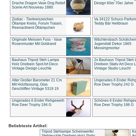
Drache Dragon Vase Dog Relief
Design 60er 70er Jahre
Scene Art Nouveau 1880
Zodiac - Tierkreiszeichen
Va 34122 Schuco Parfum 
Öllampe Krebs, Forum Traiani,
Teddy Bär Hellbraun
Reenactment Öllämpchen
Originale Meissen Fuss - Vase
Wächtersbach Schälche
Rosenmuster Mit Goldrand
Jugendstil Dekor 1865
Messingmontur
Bauhaus Tripod Steh Lampe
2x Bauhaus Tripod Steh
Holz Dreibein Spot Art Deco
Dreibein Stativ Art Deco L
Vintage Design Leuchte
Vintage Studio Leucht
Alter Großer Barometer 21 Cm
Ungerades 6 Ender Reh
Mit Holzfassung, Glas
Roe Deer Trophy 242 G
Geschliffen Vintage 5319 19
Ungerades 6 Ender Rehgeweih
Schönes 6 Ender Rehge
Roe Deer Trophy 194 G
Roe Deer Trophy 186 G
Beliebteste Artikel:
Tripod Stehlampe Scheinwerfer
Ka
Stehleuchte Dreibein Holz Stativ
An