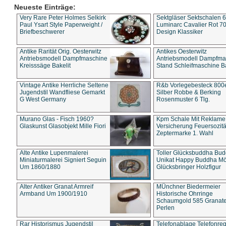
Neueste Einträge:
Very Rare Peter Holmes Selkirk
Sektgläser Sektschalen 
Paul Ysart Style Paperweight /
Luminarc Cavalier Rot 70
Briefbeschwerer
Design Klassiker
Antike Rarität Orig. Oesterwitz
Antikes Oesterwitz
Antriebsmodell Dampfmaschine
Antriebsmodell Dampfma
Kreisssäge Bakelit
Stand Schleifmaschine Ba
Vintage Antike Herrliche Seltene
R&b Vorlegebesteck 800
Jugendstil Wandfliese Gemarkt
Silber Robbe & Berking
G West Germany
Rosenmuster 6 Tlg.
Murano Glas - Fisch 1960?
Kpm Schale Mit Reklame
Glaskunst Glasobjekt Mille Fiori
Versicherung Feuersozitä
Zeptermarke 1. Wahl
Alte Antike Lupenmalerei
Toller Glücksbuddha Bu
Miniaturmalerei Signiert Seguin
Unikat Happy Buddha M
Um 1860/1880
Glücksbringer Holzfigur
Alter Antiker Granat Armreif
MÜnchner Biedermeier
Armband Um 1900/1910
Historische Ohrringe
Schaumgold 585 Granate 
Perlen
Rar Historismus Jugendstil
Telefonablage Telefonreg