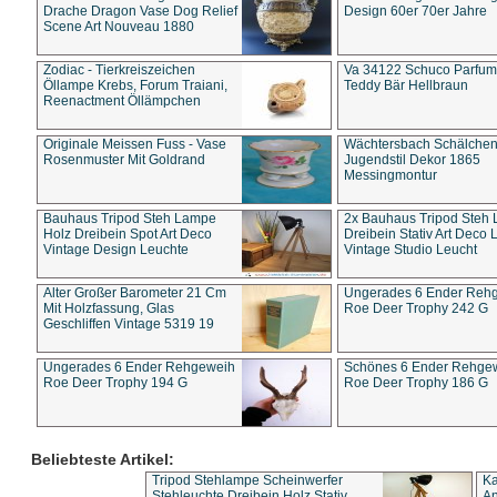
Drache Dragon Vase Dog Relief
Design 60er 70er Jahre
Scene Art Nouveau 1880
Zodiac - Tierkreiszeichen
Va 34122 Schuco Parfum 
Öllampe Krebs, Forum Traiani,
Teddy Bär Hellbraun
Reenactment Öllämpchen
Originale Meissen Fuss - Vase
Wächtersbach Schälche
Rosenmuster Mit Goldrand
Jugendstil Dekor 1865
Messingmontur
Bauhaus Tripod Steh Lampe
2x Bauhaus Tripod Steh
Holz Dreibein Spot Art Deco
Dreibein Stativ Art Deco L
Vintage Design Leuchte
Vintage Studio Leucht
Alter Großer Barometer 21 Cm
Ungerades 6 Ender Reh
Mit Holzfassung, Glas
Roe Deer Trophy 242 G
Geschliffen Vintage 5319 19
Ungerades 6 Ender Rehgeweih
Schönes 6 Ender Rehge
Roe Deer Trophy 194 G
Roe Deer Trophy 186 G
Beliebteste Artikel:
Tripod Stehlampe Scheinwerfer
Ka
Stehleuchte Dreibein Holz Stativ
An